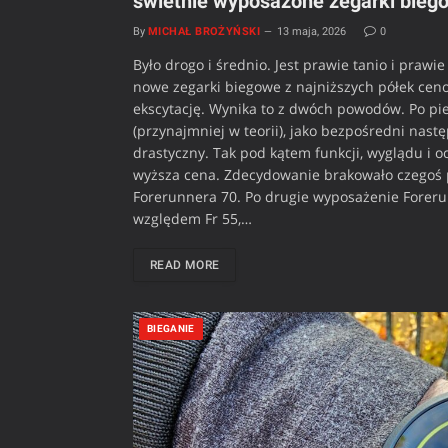
świetnie wyposażone zegarki biego
By
MICHAŁ BROŻYŃSKI
13 maja, 2026
0
Było drogo i średnio. Jest prawie tanio i pra
nowe zegarki biegowe z najniższych półek ceno
ekscytację. Wynika to z dwóch powodów. Po pi
(przynajmniej w teorii), jako bezpośredni nast
drastyczny. Tak pod kątem funkcji, wyglądu i 
wyższa cena. Zdecydowanie brakowało czegoś p
Forerunnera 70. Po drugie wyposażenie Foreru
względem Fr 55,…
READ MORE
BIEGANIE