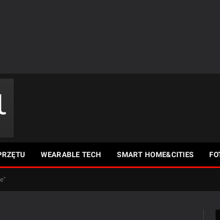
PRZĘTU
WEARABLE TECH
SMART HOME&CITIES
FO
e"