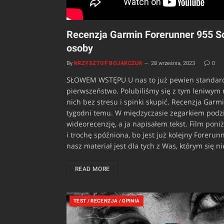
Recenzja Garmin Forerunner 955 So
osoby
By
KRZYSZTOF BOJARCZUK
28 września, 2023
0
SŁOWEM WSTĘPU U nas to już pewien standard. 
pierwszeństwo. Polubiliśmy się z tym leniwym
nich bez stresu i spinki skupić. Recenzja Gar
tygodni temu. W międzyczasie zegarkiem podzi
wideorecenzję, a ja napisałem tekst. Film poni
i trochę spóźniona, bo jest już kolejny Fore
nasz materiał jest dla tych z Was, którym się n
READ MORE
TEST / RECENZJA / OPINIA