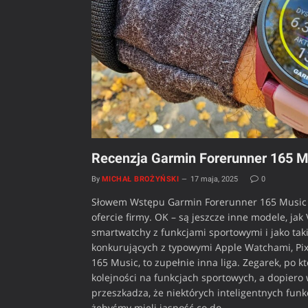
Recenzja Garmin Forerunner 165 M
By
MICHAŁ BROŻYŃSKI
17 maja, 2025
0
Słowem Wstępu Garmin Forerunner 165 Music 
ofercie firmy. OK – są jeszcze inne modele, jak
smartwatchy z funkcjami sportowymi i jako ta
konkurujących z typowymi Apple Watchami, Pi
165 Music, to zupełnie inna liga. Zegarek, po 
kolejności na funkcjach sportowych, a dopiero 
przeszkadza, że niektórych inteligentnych fu
żebyśmy mieli jasność co do…