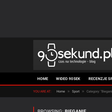
HOME
WIDEO 90SEK
RECENZJE S
»
»
YOU ARE AT:
Home
Sport
Category: "Biegani
BROWSING:
BIEGANIE