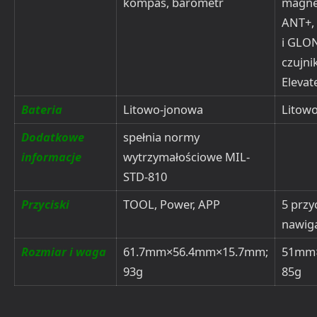
kompas, barometr
magne
ANT+,
i GLO
czujni
Elevat
Bateria
Litowo-jonowa
Litow
Dodatkowe
spełnia normy
informacje
wytrzymałościowe MIL-
STD-810
Przyciski
TOOL, Power, APP
5 przy
nawig
Rozmiar i waga
61.7mm×56.4mm×15.7mm;
51mm
93g
85g