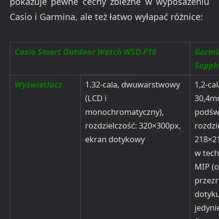
pokazuje pewne cechy zbieżne w wyposażeniu
Casio i Garmina, ale też łatwo wyłapać różnice:
Casio Smart Outdoor Watch WSD-F10
Garmi
Sapph
Wyświetlacz
1.32-cala, dwuwarstwowy
1,2-ca
(LCD i
30,4mm
monochromatyczny),
podświ
rozdzielczość: 320×300px,
rozdzi
ekran dotykowy
218×2
w tech
MIP (
przezr
dotyku
jedyni