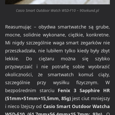
Casio Smart Outdoor Watch WSD-F10 – 90sekund.pl
Reasumując – obydwa smartwatche są grube,
mocne, solidnie wykonane, ciężkie, konkretne.
Mi nigdy szczególnie waga smart zegarków nie
przeszkadzała, nie lubiłem tylko kiedy były zbyt
lekkie. Do ciężaru można się szybko
przyzwyczaić i nie potrafię sobie wyobrazić
okoliczności, że smartwatch komuś ciąży,
szczególnie przy wysiłku fizycznym. W
bezpośrednim starciu
Fenix 3 Sapphire HR
(51mm×51mm×15,5mm, 85g)
jest ciut mniejszy
i nieco lżejszy od
Casio Smart Outdoor Watcha
WSD-F10 (61.7mm×56.4mm×15.7mm; 93g)
. O