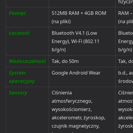
fizycz
Pamięć
512MB RAM + 4GB ROM
RAM –
(na pliki)
(na pli
Łączność
Bluetooth V4.1 (Low
Blueto
Energy), Wi-Fi (802.11
Energy
b/g/n)
b/g/n)
Wodoszczelność
Tak, do 50m
Tak, d
System
Google Android Wear
b.d., 
operacyjny
środo
Sensory
Ciśnienia
Ciśnie
atmosferycznego,
atmos
wysokościomierz,
wysok
akcelerometr, żyroskop,
akcele
czujnik magnetyczny,
żyrosk