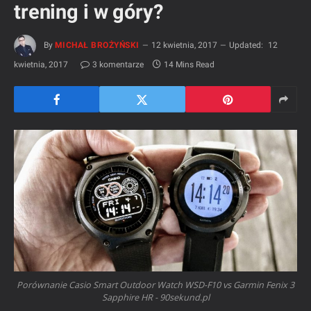
trening i w góry?
By
MICHAŁ BROŻYŃSKI
12 kwietnia, 2017
Updated:
12
kwietnia, 2017
3 komentarze
14 Mins Read
Porównanie Casio Smart Outdoor Watch WSD-F10 vs Garmin Fenix 3
Sapphire HR - 90sekund.pl