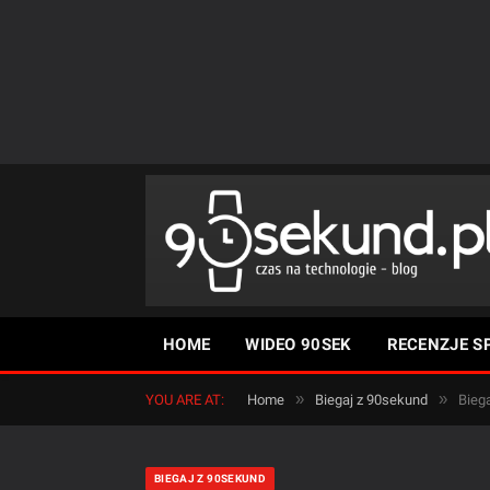
HOME
WIDEO 90SEK
RECENZJE S
»
»
YOU ARE AT:
Home
Biegaj z 90sekund
Bieg
BIEGAJ Z 90SEKUND