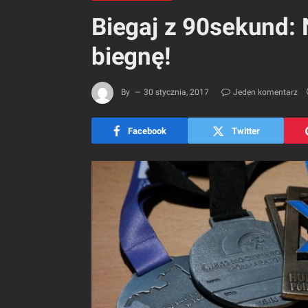
Biegaj z 90sekund:
biegnę!
By
30 stycznia, 2017
Jeden komentarz
Facebook
Twitter