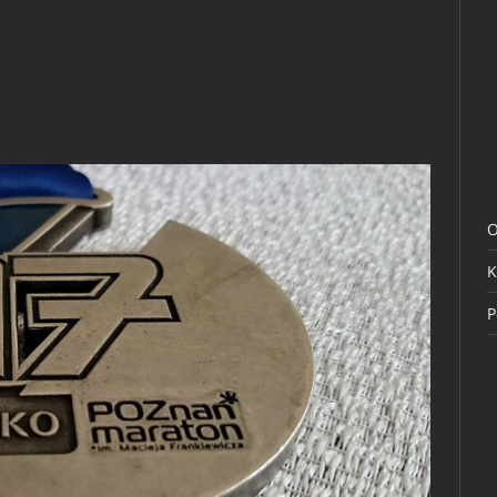
O
K
P