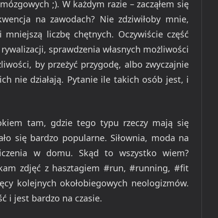
 mózgowych ;). W każdym razie – zacząłem się
ekwencja na zawodach? Nie zdziwiłoby mnie,
i mniejszą liczbę chętnych. Oczywiście część
la rywalizacji, sprawdzenia własnych możliwości
liwości, by przeżyć przygodę, albo zwyczajnie
 nie działają. Pytanie ile takich osób jest, i
 okiem tam, gdzie tego typu rzeczy mają się
 stało się bardzo popularne. Siłownia, moda na
wiczenia w domu. Skąd to wszystko wiem?
kam zdjęć z hasztagiem #run, #running, #fit
ysięcy kolejnych okołobiegowych neologizmów.
i jest bardzo na czasie.