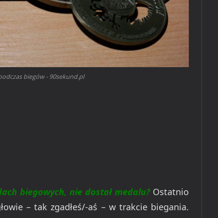
podczas biegów - 90sekund.pl
dach biegowych, nie dostał medalu?
Ostatnio
łowie – tak zgadłeś/-aś – w trakcie biegania.