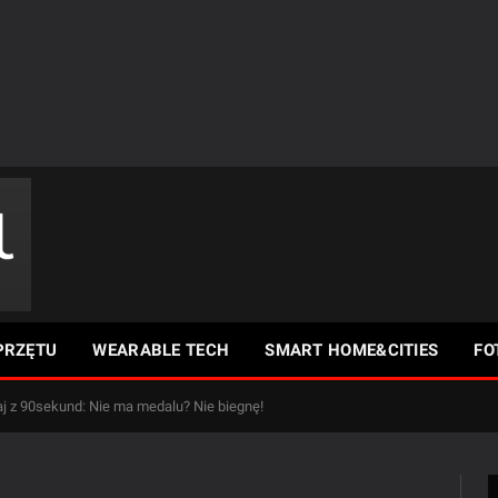
PRZĘTU
WEARABLE TECH
SMART HOME&CITIES
FO
aj z 90sekund: Nie ma medalu? Nie biegnę!