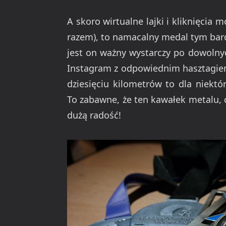
A skoro wirtualne lajki i kliknięci
razem), to namacalny medal tym bard
jest on ważny wystarczy po dowoln
Instagram z odpowiednim hasztagiem
dziesięciu kilometrów to dla niektó
To zabawne, że ten kawałek metalu, c
dużą radość!