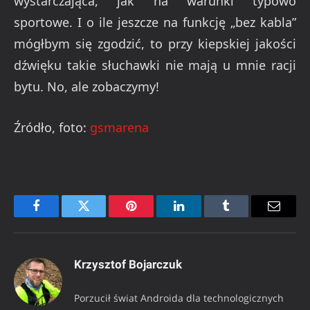
wystarczająca, jak na warunki typowo
sportowe. I o ile jeszcze na funkcję „bez kabla”
mógłbym się zgodzić, to przy kiepskiej jakości
dźwięku takie słuchawki nie mają u mnie racji
bytu. No, ale zobaczymy!
Źródło, foto:
gsmarena
Facebook
Twitter
Pinterest
LinkedIn
Tumblr
Email
Krzysztof Bojarczuk
Porzucił świat Androida dla technologicznych