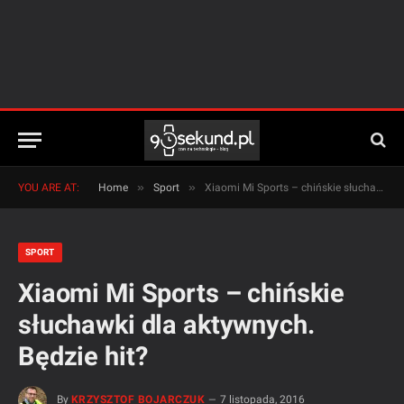
»
»
YOU ARE AT:
Home
Sport
Xiaomi Mi Sports – chińskie słuchawki dla aktywnych. Będzie hit?
SPORT
Xiaomi Mi Sports – chińskie
słuchawki dla aktywnych.
Będzie hit?
By
KRZYSZTOF BOJARCZUK
7 listopada, 2016