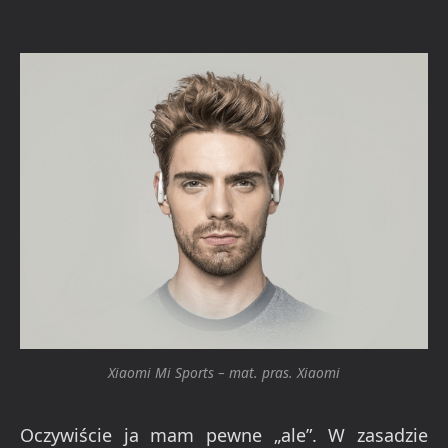
Xiaomi Mi Sports – mat. pras. Xiaomi
Oczywiście ja mam pewne „ale”. W zasadzie