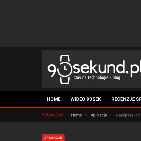
HOME
WIDEO 90SEK
RECENZJE S
»
»
YOU ARE AT:
Home
Aplikacje
Najlepsze, co
APLIKACJE