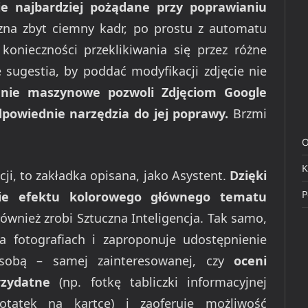
zie najbardziej pożądane przy poprawianiu
ozna zbyt ciemny kadr, po prostu z automatu
 konieczności przeklikiwania się przez różne
e sugestia, by poddać modyfikacji zdjęcie nie
anie maszynowe pozwoli Zdjęciom Google
dpowiednie narzędzia do jej poprawy.
Brzmi
O
K
acji, to zakładka opisana, jako Asystent.
Dzięki
P
nie efektu kolorowego głównego tematu
ównież zrobi Sztuczna Inteligencja. Tak samo,
a fotografiach i zaproponuje udostępnienie
sobą – samej zainteresowanej, czy
oceni
rzydatne
(np. fotkę tabliczki informacyjnej
otatek na kartce) i zaoferuje możliwość