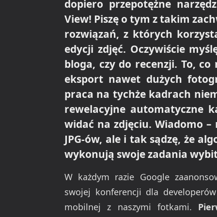
dopiero przepotężne narzędz
View! Piszę o tym z takim zac
rozwiązań, z których korzys
edycji zdjęć. Oczywiście myśl
bloga, czy do recenzji. To, co
eksport nawet dużych fotog
praca na tychże kadrach niem
rewelacyjne automatyczne k
widać na zdjęciu. Wiadomo –
JPG-ów, ale i tak sądzę, że al
wykonują swoje zadania wybit
W każdym razie Google zaanonsow
swojej konferencji dla developerów
mobilnej z naszymi fotkami.
Pie