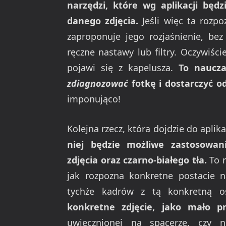
narzędzi, które wg aplikacji będ
danego zdjęcia.
Jeśli więc ta rozp
zaproponuje jego rozjaśnienie, bez
ręczne nastawy lub filtry. Oczywiści
pojawi się z kapelusza.
To naucz
zdiagnozować
fotkę i dostarczyć o
imponująco!
Kolejna rzecz, która dojdzie do aplik
niej będzie możliwe zastosowa
zdjęcia oraz czarno-białego tła.
To r
jak rozpozna konkretne postacie n
tychże kadrów z tą konkretną o
konkretne zdjęcie, jako mało p
uwiecznionej na spacerze, czy n