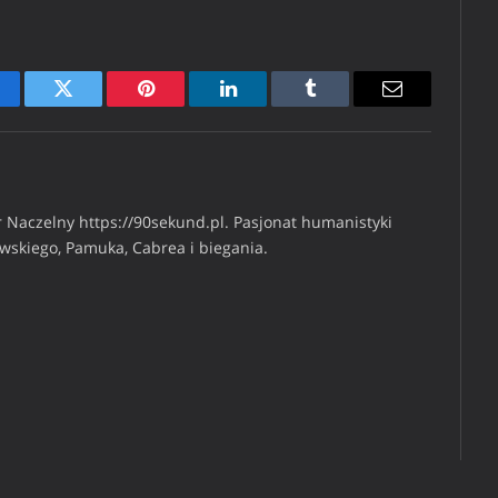
cebook
Twitter
Pinterest
LinkedIn
Tumblr
Email
 Naczelny https://90sekund.pl. Pasjonat humanistyki
iwskiego, Pamuka, Cabrea i biegania.