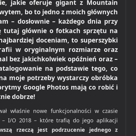
ie, jakie oferuje gigant z Mountain
hwytem, bo to jedno z moich głównych
tam – dosłownie – każdego dnia przy
ę tutaj głównie o fotkach sprzętu na
 najbardziej doceniam, to superszybki
rafii w oryginalnym rozmiarze oraz
al bez jakichkolwiek opóźnień oraz –
atalogowanie na podstawie tego, co
 na moje potrzeby wystarczy obróbka
gorytmy Google Photos mają co robić i
nie dobrze!
ał właśnie nowe funkcjonalności w czasie
 – I/O 2018 – które trafią do jego aplikacji
rwszą rzeczą jest podrzucenie jednego z