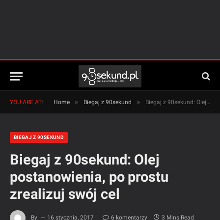
»
»
YOU ARE AT:
Home
Biegaj z 90sekund
Biegaj z 90sekund: Olej postanowienia, po prostu zrealizuj swój cel
BIEGAJ Z 90SEKUND
Biegaj z 90sekund: Olej
postanowienia, po prostu
zrealizuj swój cel
By
16 stycznia, 2017
6 komentarzy
3 Mins Read