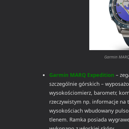
Garmin MARQ 
Garmin MARQ Expedition
– zeg
szczególnie górskich – wyposażo
wysokościomierz, barometr, komp
rzeczywistym np. informacje na 
wysokościach wbudowany pulsok
tlenem. Ramka posiada wygrawe
wykonano z włoskiej skóry.