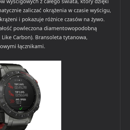
 wyścigowych z całego świata, który dzięki
matycznie zaliczać okrążenia w czasie wyścigu,
rążeni i pokazuje różnice czasów na żywo.
a całość powleczona diamentowopodobną
ike Carbon). Bransoleta tytanowa,
owymi łącznikami.