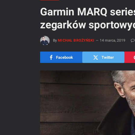
Garmin MARQ series
zegarków sportowyc
By
MICHAŁ BROŻYŃSKI
14 marca, 2019
Facebook
Twitter