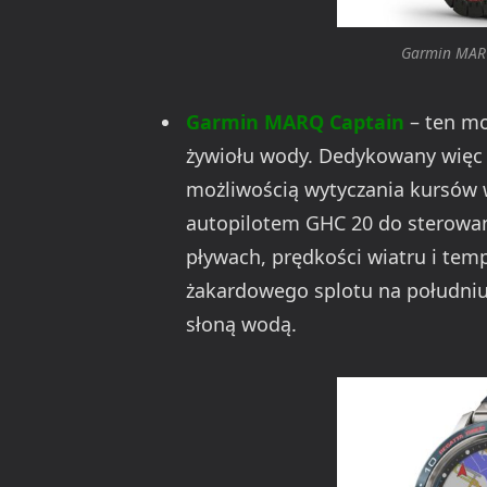
Garmin MARQ 
Garmin MARQ Captain
– ten mo
żywiołu wody. Dedykowany więc 
możliwością wytyczania kursów w
autopilotem GHC 20 do sterowani
pływach, prędkości wiatru i temp
żakardowego splotu na południu
słoną wodą.