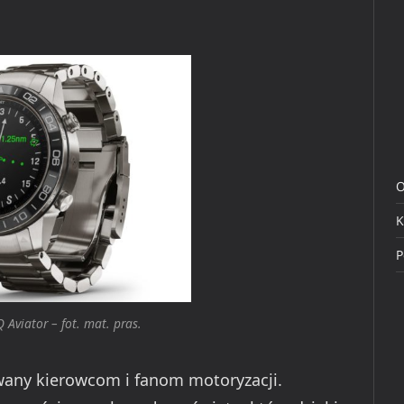
O
K
P
Aviator – fot. mat. pras.
any kierowcom i fanom motoryzacji.