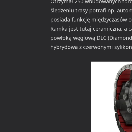
Otrzymał 250 wbudowanych torów
śledzeniu trasy potrafi np. auto
posiada funkcję międzyczasów ok
Ramka jest tutaj ceramiczna, 
powłoką węglową DLC (Diamond L
hybrydowa z czerwonymi sylikon