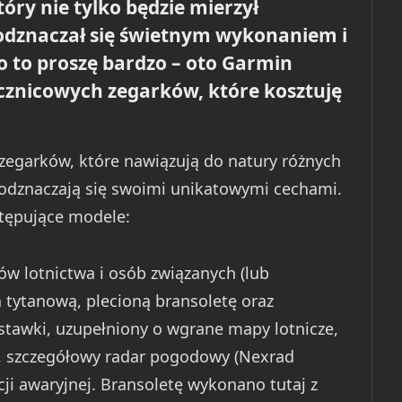
tóry nie tylko będzie mierzył
 odznaczał się świetnym wykonaniem i
 No to proszę bardzo – oto Garmin
rocznicowych zegarków, które kosztuję
zegarków, które nawiązują do natury różnych
 odznaczają się swoimi unikatowymi cechami.
tępujące modele:
ów lotnictwa i osób związanych (lub
a tytanową, plecioną bransoletę oraz
awki, uzupełniony o wgrane mapy lotnicze,
h, szczegółowy radar pogodowy (Nexrad
ji awaryjnej. Bransoletę wykonano tutaj z