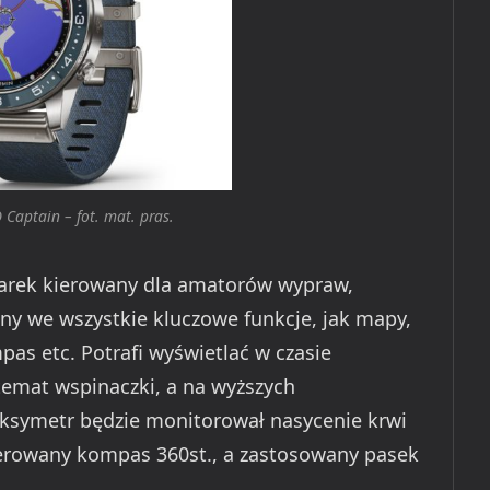
Captain – fot. mat. pras.
arek kierowany dla amatorów wypraw,
ny we wszystkie kluczowe funkcje, jak mapy,
as etc. Potrafi wyświetlać w czasie
temat wspinaczki, a na wyższych
symetr będzie monitorował nasycenie krwi
rowany kompas 360st., a zastosowany pasek