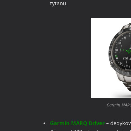
tytanu.
Garmin MARQ 
Garmin MARQ Driver
– dedykow