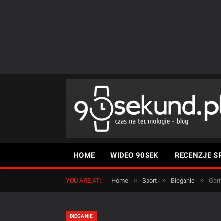
HOME
WIDEO 90SEK
RECENZJE S
»
»
»
YOU ARE AT:
Home
Sport
Bieganie
Garm
BIEGANIE