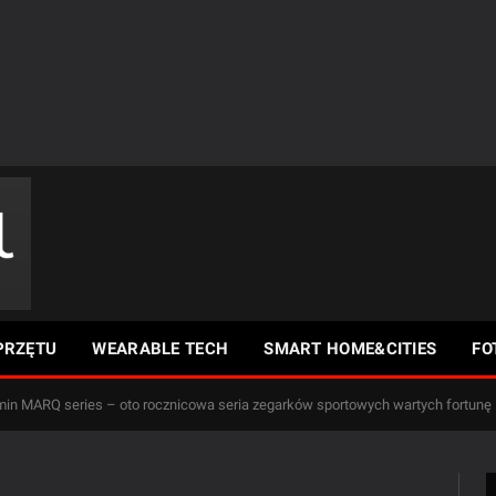
PRZĘTU
WEARABLE TECH
SMART HOME&CITIES
FO
in MARQ series – oto rocznicowa seria zegarków sportowych wartych fortunę