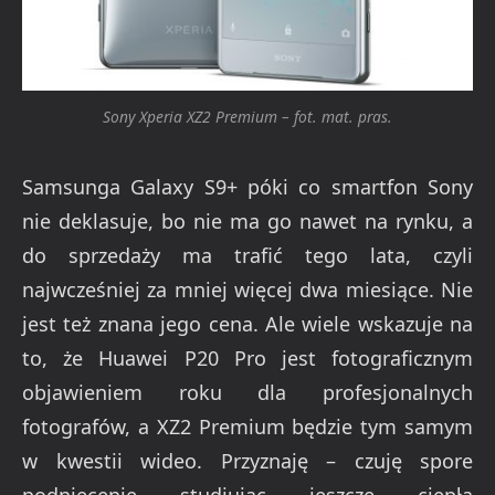
Sony Xperia XZ2 Premium – fot. mat. pras.
Samsunga Galaxy S9+ póki co smartfon Sony
nie deklasuje, bo nie ma go nawet na rynku, a
do sprzedaży ma trafić tego lata, czyli
najwcześniej za mniej więcej dwa miesiące. Nie
jest też znana jego cena. Ale wiele wskazuje na
to, że Huawei P20 Pro jest fotograficznym
objawieniem roku dla profesjonalnych
fotografów, a XZ2 Premium będzie tym samym
w kwestii wideo. Przyznaję – czuję spore
podniecenie studiując jeszcze ciepłą