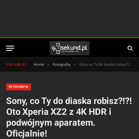
»
»
YOU ARE AT:
Home
Fotografia
Sony, co Ty do diaska robisz?!?! Oto Xperia XZ2 z 4K HDR i podwójnym aparatem. Oficjalnie!
FOTOGRAFIA
Sony, co Ty do diaska robisz?!?!
Oto Xperia XZ2 z 4K HDR i
podwójnym aparatem.
Oficjalnie!