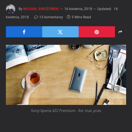
By
MICHAŁ BROŻYŃSKI
16 kwietnia, 2018
Updated:
16
kwietnia, 2018
13 komentarzy
5 Mins Read
Sony Xperia XZ2 Premium - fot. mat. pras.