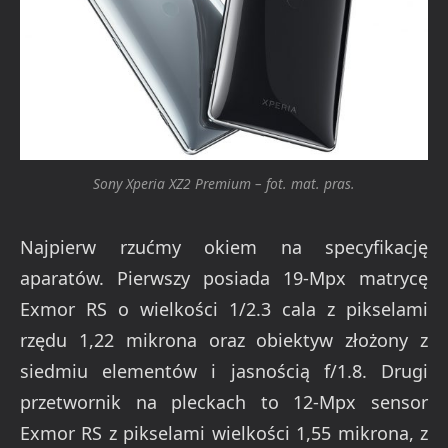
Sony Xperia XZ2 Premium – fot. mat. pras.
Najpierw rzućmy okiem na specyfikację
aparatów. Pierwszy posiada 19-Mpx matrycę
Exmor RS o wielkości 1/2.3 cala z pikselami
rzędu 1,22 mikrona oraz obiektyw złożony z
siedmiu elementów i jasnością f/1.8. Drugi
przetwornik na pleckach to 12-Mpx sensor
Exmor RS z pikselami wielkości 1,55 mikrona, z