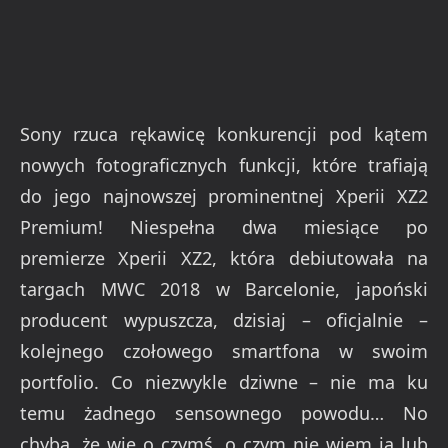
Sony rzuca rękawicę konkurencji pod kątem
nowych fotograficznych funkcji, które trafiają
do jego najnowszej prominentnej Xperii XZ2
Premium! Niespełna dwa miesiące po
premierze Xperii XZ2, która debiutowała na
targach MWC 2018 w Barcelonie, japoński
producent wypuszcza, dzisiaj – oficjalnie –
kolejnego czołowego smartfona w swoim
portfolio. Co niezwykle dziwne – nie ma ku
temu żadnego sensownego powodu… No
chyba, że wie o czymś, o czym nie wiem ja lub