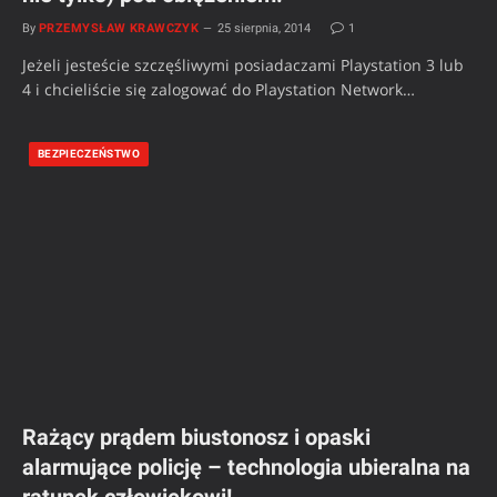
By
PRZEMYSŁAW KRAWCZYK
25 sierpnia, 2014
1
Jeżeli jesteście szczęśliwymi posiadaczami Playstation 3 lub
4 i chcieliście się zalogować do Playstation Network…
BEZPIECZEŃSTWO
Rażący prądem biustonosz i opaski
alarmujące policję – technologia ubieralna na
ratunek człowiekowi!