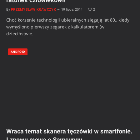
By
PRZEMYSŁAW KRAWCZYK
19 lipca, 2014
2
Choć korzenie technologii ubieralnych sięgają lat 80., kiedy
wymyślono pierwszy zegarek z kalkulatorem (w
dzieciństwie…
ANDROID
Wraca temat skanera tęczówki w smartfonie.
I znowu mowa o Samsungu