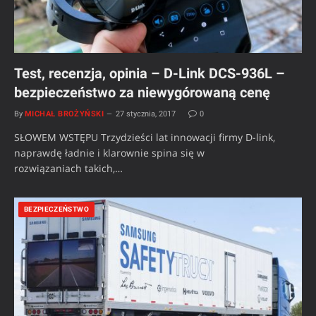
Test, recenzja, opinia – D-Link DCS-936L –
bezpieczeństwo za niewygórowaną cenę
By
MICHAŁ BROŻYŃSKI
27 stycznia, 2017
0
SŁOWEM WSTĘPU Trzydzieści lat innowacji firmy D-link,
naprawdę ładnie i klarownie spina się w
rozwiązaniach takich,…
BEZPIECZEŃSTWO