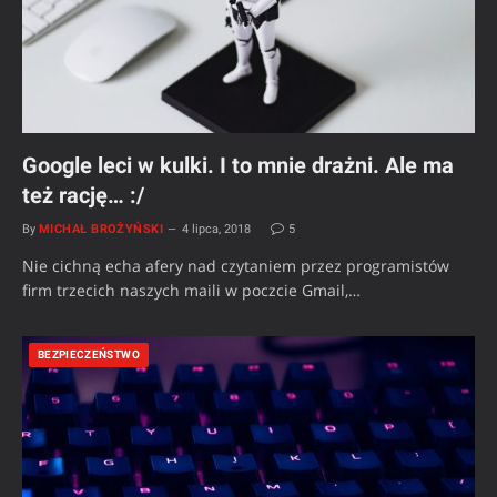
Google leci w kulki. I to mnie drażni. Ale ma
też rację… :/
By
MICHAŁ BROŻYŃSKI
4 lipca, 2018
5
Nie cichną echa afery nad czytaniem przez programistów
firm trzecich naszych maili w poczcie Gmail,…
BEZPIECZEŃSTWO