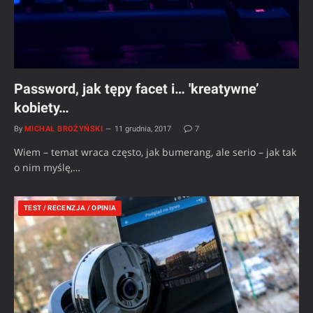
Password, jak tępy facet i… 'kreatywne’
kobiety…
By
MICHAŁ BROŻYŃSKI
11 grudnia, 2017
7
Wiem – temat wraca często, jak bumerang, ale serio – jak tak
o nim myślę,…
TEST / RECENZJA / OPINIA