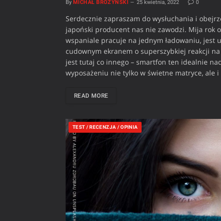
By
MICHAŁ BROŻYŃSKI
25 kwietnia, 2022
0
Serdecznie zapraszam do wysłuchania i obejrzen
japoński producent nas nie zawodzi. Mija rok
wspaniale pracuje na jednym ładowaniu, jest u
cudownym ekranem o superszybkiej reakcji na 
jest tutaj co innego – smartfon ten idealnie na
wyposażeniu nie tylko w świetne matryce, ale 
READ MORE
TEST / RECENZJA / OPINIA