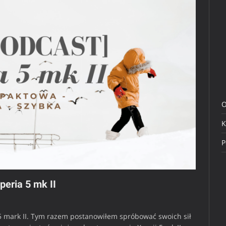
O
K
P
eria 5 mk II
 5 mark II. Tym razem postanowiłem spróbować swoich sił