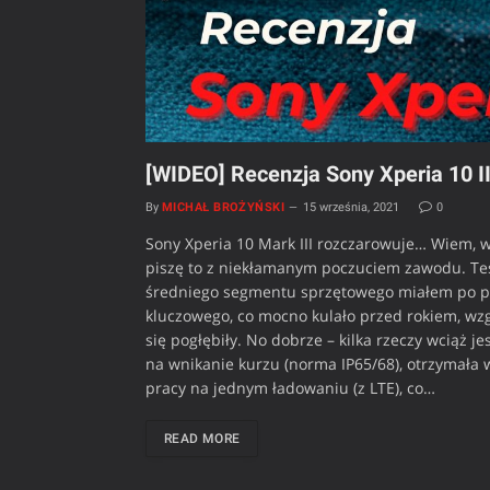
[WIDEO] Recenzja Sony Xperia 10 III
By
MICHAŁ BROŻYŃSKI
15 września, 2021
0
Sony Xperia 10 Mark III rozczarowuje… Wiem, w
piszę to z niekłamanym poczuciem zawodu. Test
średniego segmentu sprzętowego miałem po pro
kluczowego, co mocno kulało przed rokiem, wz
się pogłębiły. No dobrze – kilka rzeczy wciąż je
na wnikanie kurzu (norma IP65/68), otrzymała 
pracy na jednym ładowaniu (z LTE), co…
READ MORE