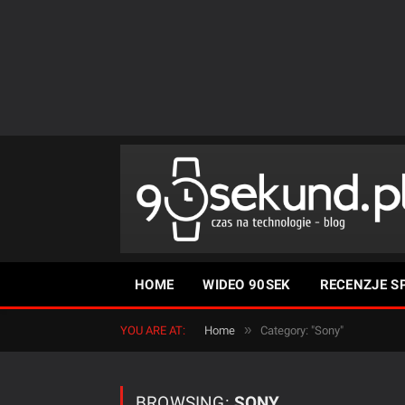
HOME
WIDEO 90SEK
RECENZJE S
»
YOU ARE AT:
Home
Category: "Sony"
BROWSING:
SONY