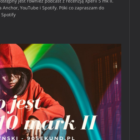
stępny jest również podcast z recenzją Xperii 5 mk II.
a Anchor, YouTube i Spotify. Póki co zapraszam do
Spotify