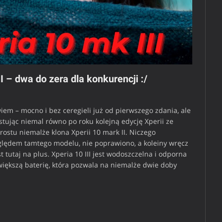
 – dwa do zera dla konkurencji :/
iem – mocno i bez ceregieli już od pierwszego zdania, ale
ując niemal równo po roku kolejną edycję Xperii ze
stu niemalże klona Xperii 10 mark II. Niczego
ględem tamtego modelu, nie poprawiono, a koleiny wręcz
st tutaj na plus. Xperia 10 III jest wodoszczelna i odporna
większą baterię, która pozwala na niemalże dwie doby