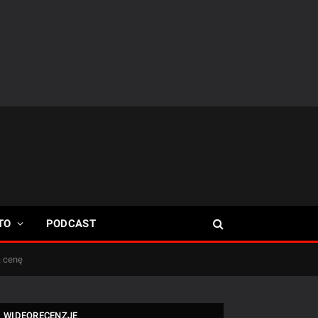
TO
PODCAST
ą cenę
WIDEORECENZJE