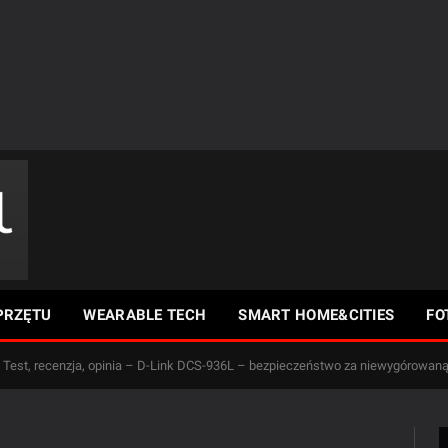
PRZĘTU
WEARABLE TECH
SMART HOME&CITIES
FO
Test, recenzja, opinia – D-Link DCS-936L – bezpieczeństwo za niewygórowan