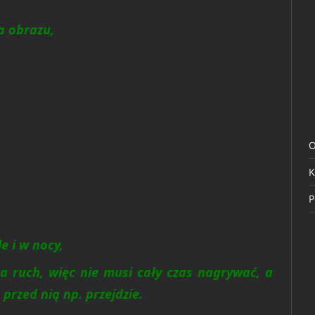
a obrazu,
O
K
P
le i w nocy,
na ruch, więc nie musi cały czas nagrywać, a
przed nią np. przejdzie.