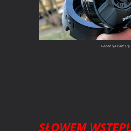
Recenzja kamery 
SŁOWEM WSTĘP