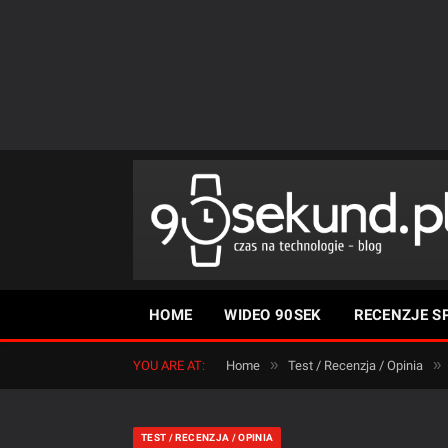
HOME
WIDEO 90SEK
RECENZJE S
»
»
YOU ARE AT:
Home
Test / Recenzja / Opinia
TEST / RECENZJA / OPINIA