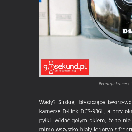
Recenzja kamery D
Wady? Śliskie, błyszczące tworzywo
kamerze D-Link DCS-936L, a przy oka
pyłki. Widać gołym okiem, że to nie 
mimo wszystko biały logotyp z front