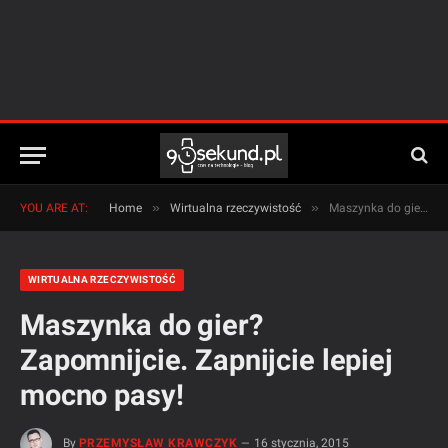
»
»
YOU ARE AT:
Home
Wirtualna rzeczywistość
Maszynka do gier? Zapomnijcie. Zapnijcie lepiej mocno pasy!
WIRTUALNA RZECZYWISTOŚĆ
Maszynka do gier?
Zapomnijcie. Zapnijcie lepiej
mocno pasy!
By
PRZEMYSŁAW KRAWCZYK
16 stycznia, 2015