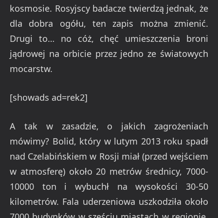
kosmosie. Rosyjscy badacze twierdzą jednak, że
dla dobra ogółu, ten zapis można zmienić.
Drugi to… no cóż, chęć umieszczenia broni
jądrowej na orbicie przez jedno ze światowych
mocarstw.
[showads ad=rek2]
A tak w zasadzie, o jakich zagrożeniach
mówimy? Bolid, który w lutym 2013 roku spadł
nad Czelabińskiem w Rosji miał (przed wejściem
w atmosferę) około 20 metrów średnicy, 7000-
10000 ton i wybuchł na wysokości 30-50
kilometrów. Fala uderzeniowa uszkodziła około
7000 budynków w sześciu miastach w regionie,