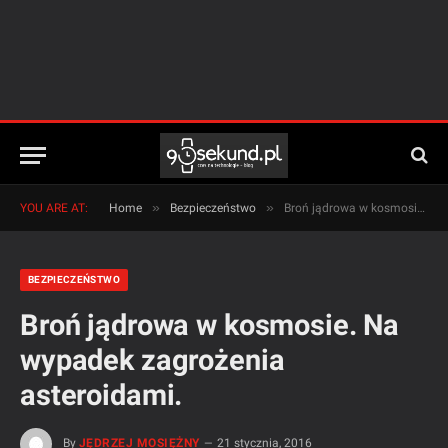
»
»
YOU ARE AT:
Home
Bezpieczeństwo
Broń jądrowa w kosmosie. Na wypadek zagrożenia asteroidami.
BEZPIECZEŃSTWO
Broń jądrowa w kosmosie. Na
wypadek zagrożenia
asteroidami.
By
JĘDRZEJ MOSIĘŻNY
21 stycznia, 2016