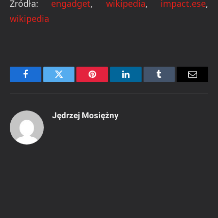
Źródła:
engadget
,
wikipedia
,
impact.ese
,
wikipedia
Facebook
Twitter
Pinterest
LinkedIn
Tumblr
Email
Jędrzej Mosiężny