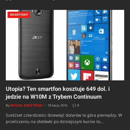
SMARTFONY
Utopia? Ten smartfon kosztuje 649 dol. i
jedzie na W10M z Trybem Continuum
By
MICHAŁ BROŻYŃSKI
18 lipca, 2016
8
Sześćset czterdzieści dziewięć dolarów to góra pieniędzy. W
przeliczeniu na złotówki po dzisiejszym kursie to…