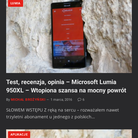
LUMIA
Test, recenzja, opinia – Microsoft Lumia
950XL – Wtopiona szansa na mocny powrót
By
MICHAŁ BROŻYŃSKI
1 marca, 2016
6
SŁOWEM WSTĘPU Z ręką na sercu – rozważałem nawet
trzyletni abonament u jednego z polskich…
APLIKACJE