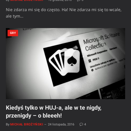
Nie zdarza mi się do często. Ha! Nie zdarza mi się to wcale,
ale tym…
GRY
Kiedyś tylko w HUJ-a, ale w te nigdy,
przenigdy – o bleeeh!
By
MICHAŁ BROŻYŃSKI
24 listopada, 2016
4