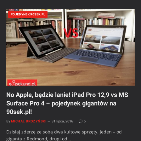
POJEDYNEK 90SEK.PL
No Apple, będzie lanie! iPad Pro 12,9 vs MS
Surface Pro 4 – pojedynek gigantów na
90sek.pl!
By
MICHAŁ BROŻYŃSKI
31 lipca, 2016
5
Dzisiaj zderzę ze sobą dwa kultowe sprzęty. Jeden – od
giganta z Redmond, drugi od…