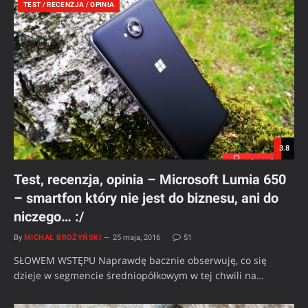
TEST / RECENZJA / OPINIA
3.8
Test, recenzja, opinia – Microsoft Lumia 650
– smartfon który nie jest do biznesu, ani do
niczego… :/
By
MICHAŁ BROŻYŃSKI
25 maja, 2016
51
SŁOWEM WSTĘPU Naprawdę bacznie obserwuję, co się
dzieje w segmencie średniopółkowym w tej chwili na…