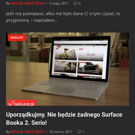
By
MICHAŁ BROŻYŃSKI
2 maja, 2017
4
Jeśli nie pamiętasz, albo nie było dane Ci o tym czytać, to
przypomnę – napisałem…
ANALIZY
Uporządkujmy. Nie będzie żadnego Surface
Booka 2. Serio!
By
MICHAŁ BROŻYŃSKI
20 marca, 2017
1