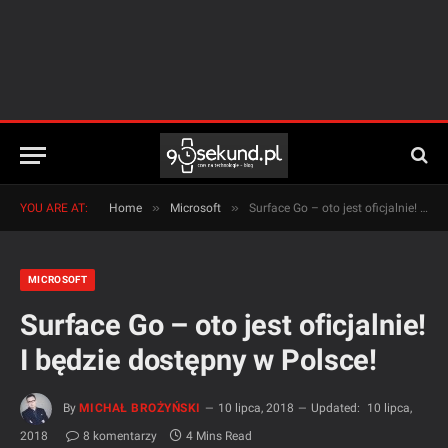
»
»
YOU ARE AT:
Home
Microsoft
Surface Go – oto jest oficjalnie! I będzie dostępny w Polsce!
MICROSOFT
Surface Go – oto jest oficjalnie!
I będzie dostępny w Polsce!
By
MICHAŁ BROŻYŃSKI
10 lipca, 2018
Updated:
10 lipca,
2018
8 komentarzy
4 Mins Read