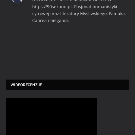
https://90sekund.pl. Pasjonat humanistyki
cyfrowej oraz literatury Myśliwskiego, Pamuka,
Cabrea i biegania.
WIDEORECENZJE