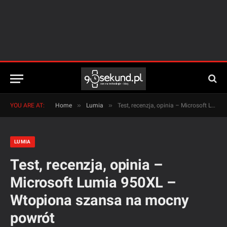
»
»
YOU ARE AT:
Home
Lumia
Test, recenzja, opinia – Microsoft Lumia 950XL – Wtopiona szansa na mocny powrót
LUMIA
Test, recenzja, opinia –
Microsoft Lumia 950XL –
Wtopiona szansa na mocny
powrót