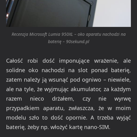
Recenzja Microsoft Lumia 950XL – oko aparatu nachodzi na
baterię – 90sekund.pl
Całość robi dość imponujące wrażenie, ale
solidne oko nachodzi na slot ponad baterię,
zatem należy ją wsunąć pod ogniwo – niewiele,
ale na tyle, że wyjmując akumulator, za każdym
razem nieco drżałem, czy nie wyrwę
przypadkiem aparatu, zwłaszcza, że w moim
modelu szło to dość opornie. A trzeba wyjąć
baterię, żeby np. włożyć kartę nano-SIM.