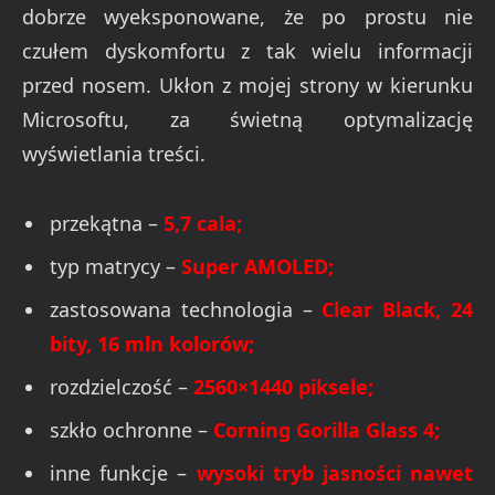
dobrze wyeksponowane, że po prostu nie
czułem dyskomfortu z tak wielu informacji
przed nosem. Ukłon z mojej strony w kierunku
Microsoftu, za świetną optymalizację
wyświetlania treści.
przekątna –
5,7 cala;
typ matrycy –
Super AMOLED;
zastosowana technologia –
Clear Black, 24
bity, 16 mln kolorów;
rozdzielczość –
2560×1440 piksele;
szkło ochronne –
Corning Gorilla Glass 4;
inne funkcje –
wysoki tryb jasności nawet