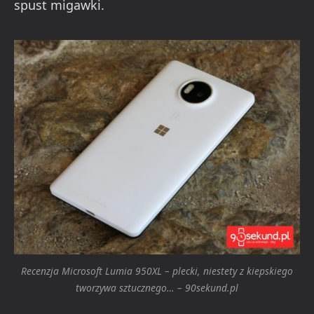
spust migawki.
Recenzja Microsoft Lumia 950XL – plecki, niestety z kiepskiego
tworzywa sztucznego… – 90sekund.pl