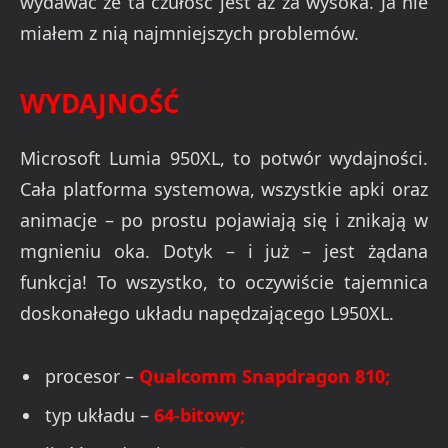
wydawać że ta czułość jest aż za wysoka. Ja nie
miałem z nią najmniejszych problemów.
WYDAJNOŚĆ
Microsoft Lumia 950XL, to potwór wydajności.
Cała platforma systemowa, wszystkie apki oraz
animacje – po prostu pojawiają się i znikają w
mgnieniu oka. Dotyk – i już – jest żądana
funkcja! To wszystko, to oczywiście tajemnica
doskonałego układu napędzającego L950XL.
procesor –
Qualcomm Snapdragon 810;
typ układu –
64-bitowy;