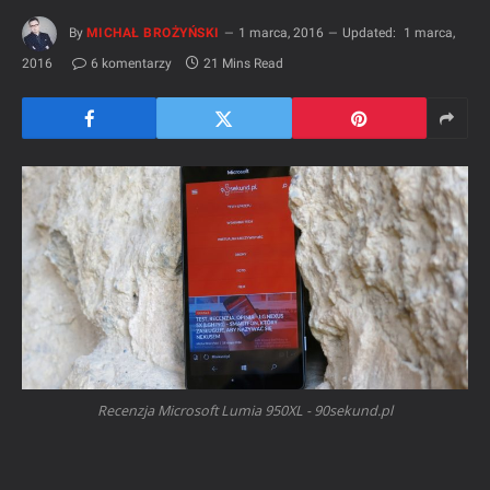
By
MICHAŁ BROŻYŃSKI
1 marca, 2016
Updated:
1 marca,
2016
6 komentarzy
21 Mins Read
Recenzja Microsoft Lumia 950XL - 90sekund.pl