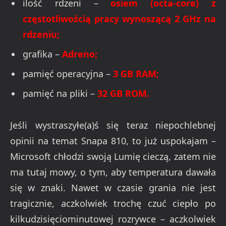
ilość rdzeni –
osiem (octa-core) z
częstotliwością pracy wynoszącą 2 GHz na
rdzeniu;
grafika –
Adreno;
pamięć operacyjna –
3 GB RAM;
pamięć na pliki –
32 GB ROM.
Jeśli wystraszyłe(a)ś się teraz niepochlebnej
opinii na temat Snapa 810, to już uspokajam –
Microsoft chłodzi swoją Lumię cieczą, zatem nie
ma tutaj mowy, o tym, aby temperatura dawała
się w znaki. Nawet w czasie grania nie jest
tragicznie, aczkolwiek trochę czuć ciepło po
kilkudzisięciominutowej rozrywce – aczkolwiek