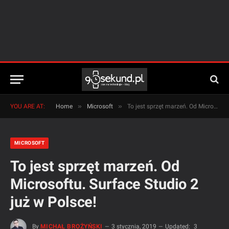
»
»
YOU ARE AT:
Home
Microsoft
To jest sprzęt marzeń. Od Microsoftu. Surface Studio 2 już w Polsce!
MICROSOFT
To jest sprzęt marzeń. Od
Microsoftu. Surface Studio 2
już w Polsce!
By
MICHAŁ BROŻYŃSKI
3 stycznia, 2019
Updated:
3