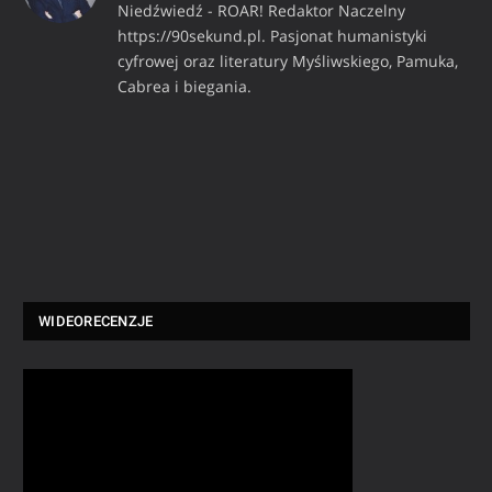
Niedźwiedź - ROAR! Redaktor Naczelny
https://90sekund.pl. Pasjonat humanistyki
cyfrowej oraz literatury Myśliwskiego, Pamuka,
Cabrea i biegania.
WIDEORECENZJE