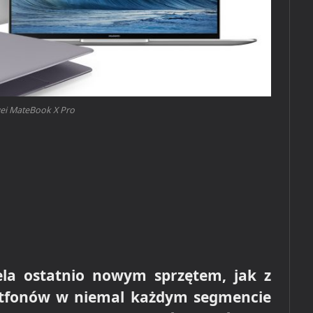
i MateBook X Pro
ela ostatnio nowym sprzętem, jak z
tfonów w niemal każdym segmencie