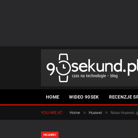
HOME
WIDEO 90SEK
RECENZJE S
»
»
YOU ARE AT:
Home
Huawei
Nooo Huawei, gr
HUAWEI