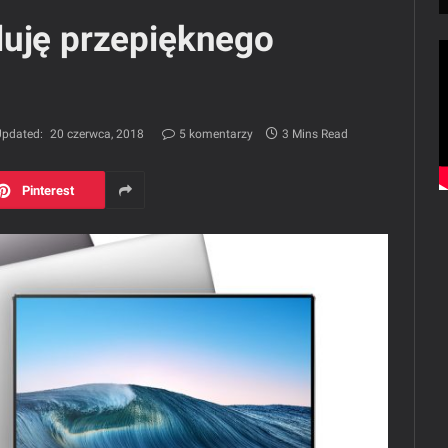
luję przepięknego
pdated:
20 czerwca, 2018
5 komentarzy
3 Mins Read
Pinterest