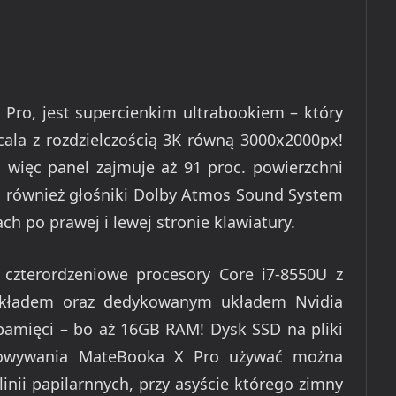
ro, jest supercienkim ultrabookiem – który
cala z rozdzielczością 3K równą 3000x2000px!
więc panel zajmuje aż 91 proc. powierzchni
 również głośniki Dolby Atmos Sound System
h po prawej i lewej stronie klawiatury.
zterordzeniowe procesory Core i7-8550U z
układem oraz dedykowanym układem Nvidia
pamięci – bo aż 16GB RAM! Dysk SSD na pliki
owywania MateBooka X Pro używać można
nii papilarnnych, przy asyście którego zimny