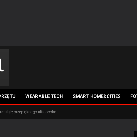
PRZĘTU
WEARABLE TECH
SMART HOME&CITIES
FO
atuluję przepięknego ultrabooka!