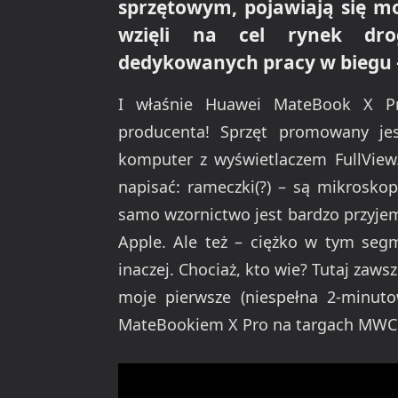
sprzętowym, pojawiają się mo
wzięli na cel rynek drog
dedykowanych pracy w biegu 
I właśnie Huawei MateBook X Pr
producenta! Sprzęt promowany je
komputer z wyświetlaczem FullView.
napisać: rameczki(?) – są mikrosko
samo wzornictwo jest bardzo przyjem
Apple. Ale też – ciężko w tym seg
inaczej. Chociaż, kto wie? Tutaj zaw
moje pierwsze (niespełna 2-minut
MateBookiem X Pro na targach MWC 