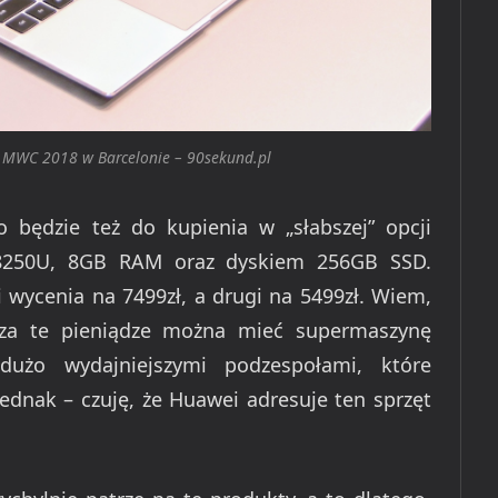
 MWC 2018 w Barcelonie – 90sekund.pl
będzie też do kupienia w „słabszej” opcji
5-8250U, 8GB RAM oraz dyskiem 256GB SSD.
 wycenia na 7499zł, a drugi na 5499zł. Wiem,
 za te pieniądze można mieć supermaszynę
dużo wydajniejszymi podzespołami, które
jednak – czuję, że Huawei adresuje ten sprzęt