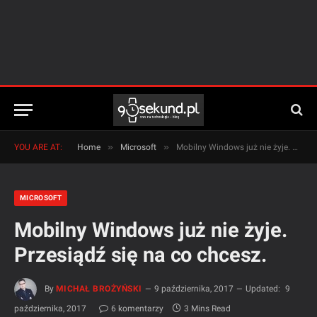
»
»
YOU ARE AT:
Home
Microsoft
Mobilny Windows już nie żyje. Przesiądź się na co chcesz.
MICROSOFT
Mobilny Windows już nie żyje.
Przesiądź się na co chcesz.
By
MICHAŁ BROŻYŃSKI
9 października, 2017
Updated:
9
października, 2017
6 komentarzy
3 Mins Read