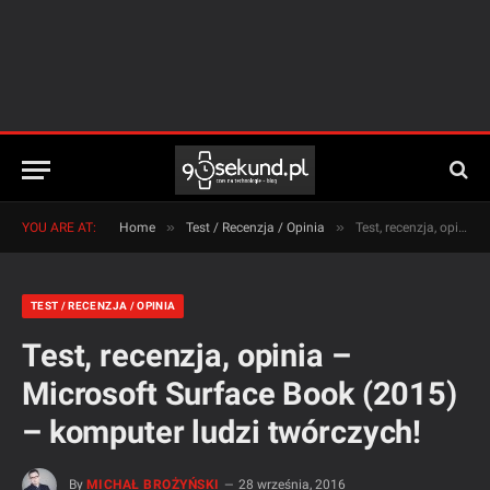
»
»
YOU ARE AT:
Home
Test / Recenzja / Opinia
Test, recenzja, opinia – Microsoft Surface Book (2015) – komputer ludzi twórczych!
TEST / RECENZJA / OPINIA
Test, recenzja, opinia –
Microsoft Surface Book (2015)
– komputer ludzi twórczych!
By
MICHAŁ BROŻYŃSKI
28 września, 2016