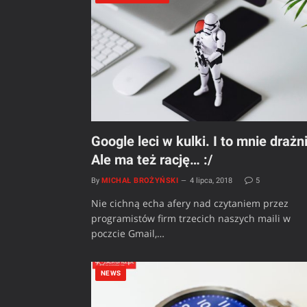
Google leci w kulki. I to mnie drażni
Ale ma też rację… :/
By
MICHAŁ BROŻYŃSKI
4 lipca, 2018
5
Nie cichną echa afery nad czytaniem przez
programistów firm trzecich naszych maili w
poczcie Gmail,…
NEWS