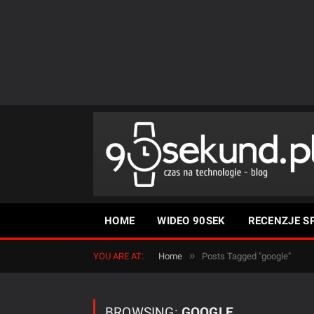
HOME
WIDEO 90SEK
RECENZJE S
»
YOU ARE AT:
Home
Posts Tagged "google"
BROWSING:
GOOGLE