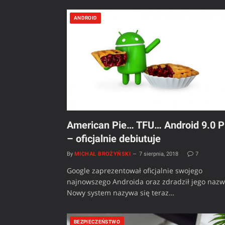
ANDROID
American Pie… TFU… Android 9.0 P
– oficjalnie debiutuje
By
MICHAŁ BROŻYŃSKI
7 sierpnia, 2018
7
Google zaprezentował oficjalnie swojego
najnowszego Androida oraz zdradził jego nazw
Nowy system nazywa się teraz…
BEZPIECZEŃSTWO