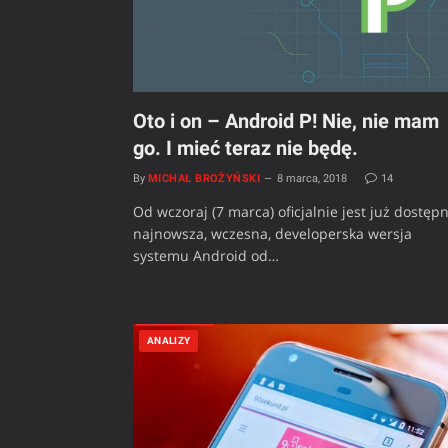
Oto i on – Android P! Nie, nie mam
go. I mieć teraz nie będę.
By
MICHAŁ BROŻYŃSKI
8 marca, 2018
14
Od wczoraj (7 marca) oficjalnie jest już dostęp
najnowsza, wczesna, developerska wersja
systemu Android od…
ANALIZY