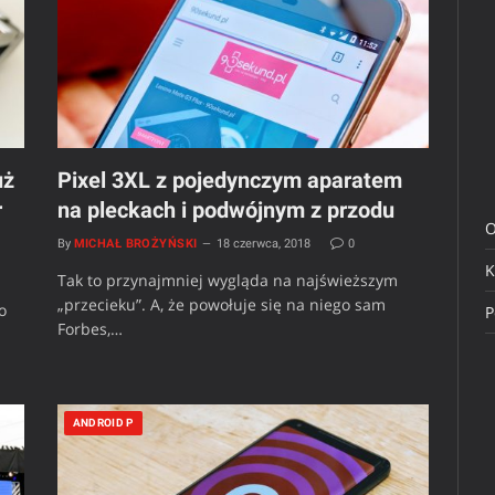
uż
Pixel 3XL z pojedynczym aparatem
r
na pleckach i podwójnym z przodu
O
By
MICHAŁ BROŻYŃSKI
18 czerwca, 2018
0
K
Tak to przynajmniej wygląda na najświeższym
„przecieku”. A, że powołuje się na niego sam
o
P
Forbes,…
ANDROID P