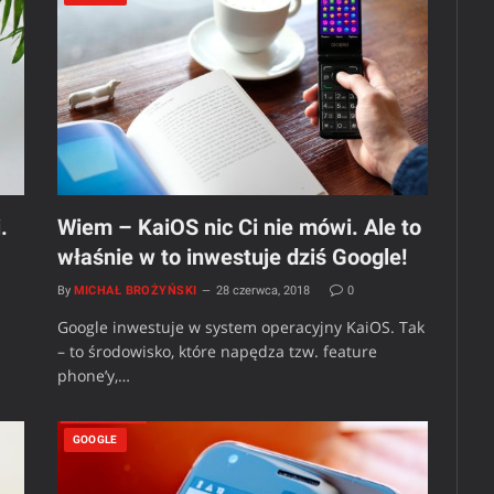
.
Wiem – KaiOS nic Ci nie mówi. Ale to
właśnie w to inwestuje dziś Google!
By
MICHAŁ BROŻYŃSKI
28 czerwca, 2018
0
Google inwestuje w system operacyjny KaiOS. Tak
– to środowisko, które napędza tzw. feature
phone’y,…
GOOGLE