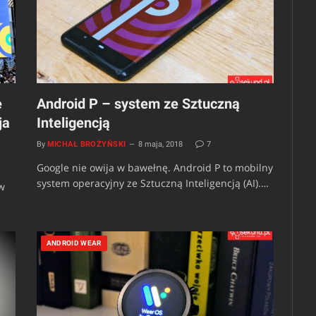
e
Android P – system ze Sztuczną
ja
Inteligencją
By
MICHAŁ BROŻYŃSKI
8 maja, 2018
7
Google nie owija w bawełnę. Android P to mobilny
system operacyjny ze Sztuczną Inteligencją (AI).…
 w
ANDROID WEAR