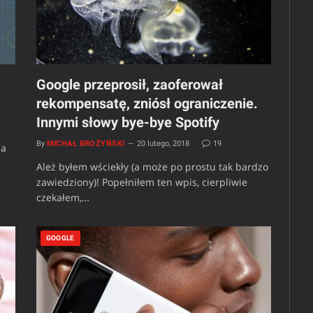
Google przeprosił, zaoferował
rekompensatę, zniósł ograniczenie.
Innymi słowy bye-bye Spotify
By
MICHAŁ BROŻYŃSKI
20 lutego, 2018
19
na
Ależ byłem wściekły (a może po prostu tak bardzo
zawiedziony)! Popełniłem ten wpis, cierpliwie
czekałem,…
GOOGLE