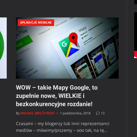
APLIKACJE MOBILNE
e
WOW – takie Mapy Google, to
zupełnie nowe, WIELKIE i
bezkonkurencyjne rozdanie!
By
MICHAŁ BROŻYŃSKI
1 października, 2018
13
Czasami – my blogerzy lub inni reprezentanci
mediów – mówimy/piszemy – ooo tak, na tę…