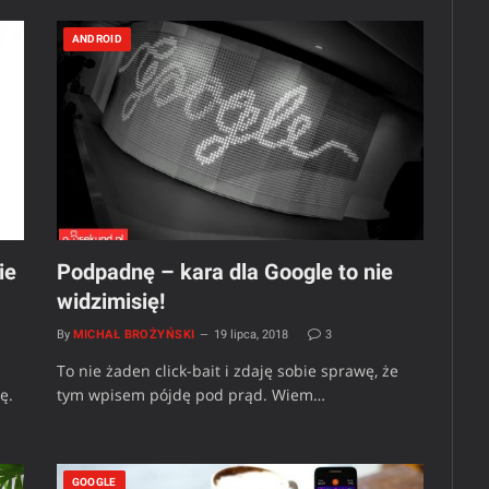
ANDROID
ie
Podpadnę – kara dla Google to nie
widzimisię!
By
MICHAŁ BROŻYŃSKI
19 lipca, 2018
3
To nie żaden click-bait i zdaję sobie sprawę, że
ę.
tym wpisem pójdę pod prąd. Wiem…
GOOGLE