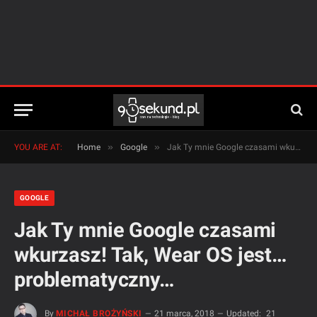
»
»
YOU ARE AT:
Home
Google
Jak Ty mnie Google czasami wkurzasz! Tak, Wear OS jest… problematyczny…
GOOGLE
Jak Ty mnie Google czasami
wkurzasz! Tak, Wear OS jest…
problematyczny…
By
MICHAŁ BROŻYŃSKI
21 marca, 2018
Updated:
21