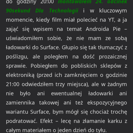
do godziny 20:00
montowałem 24. odcinek
90sekund Dla Technologii
i w kluczowym
momencie, kiedy film miał polecieć na YT, a ja
zająć się wpisem na temat Androida Pie –
uświadomiłem sobie, że nie mam ze sobą
ładowarki do Surface. Głupio się tak tłumaczyć z
poślizgu, ale poległem na dość prozaicznej
sprawie. Pobiegłem do pobliskich sklepów z
elektroniką (przed ich zamknięciem o godzinie
21:00 odwiedziłem trzy miejsca), ale w żadnym
nie było ani ewentualnej ładowarki ani
zamiennika takowej ani też ekspozycyjnego
wariantu Surface, bym mógł się chociaż trochę
podratować. Efekt – lecę na złamanie karku z
całym materiałem o jeden dzień do tyłu.