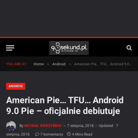
»
»
YOU ARE AT:
Home
Android
American Pie… TFU… Android 9.0 Pie – oficjalnie debiutuje
ANDROID
American Pie… TFU… Android
9.0 Pie – oficjalnie debiutuje
By
MICHAŁ BROŻYŃSKI
7 sierpnia, 2018
Updated:
7
sierpnia, 2018
7 komentarzy
4 Mins Read