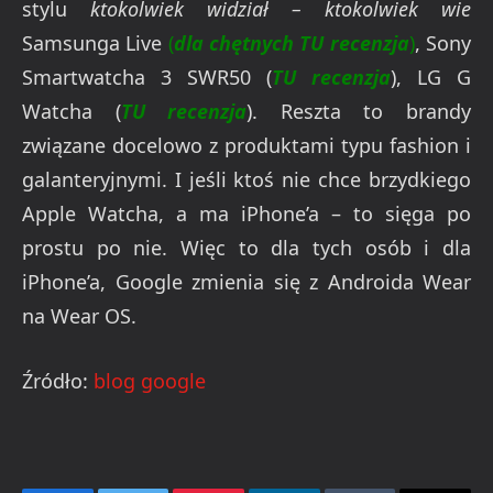
stylu
ktokolwiek widział – ktokolwiek wie
Samsunga Live
(
dla chętnych TU recenzja
)
, Sony
Smartwatcha 3 SWR50 (
TU recenzja
), LG G
Watcha (
TU recenzja
). Reszta to brandy
związane docelowo z produktami typu fashion i
galanteryjnymi. I jeśli ktoś nie chce brzydkiego
Apple Watcha, a ma iPhone’a – to sięga po
prostu po nie. Więc to dla tych osób i dla
iPhone’a, Google zmienia się z Androida Wear
na Wear OS.
Źródło:
blog google