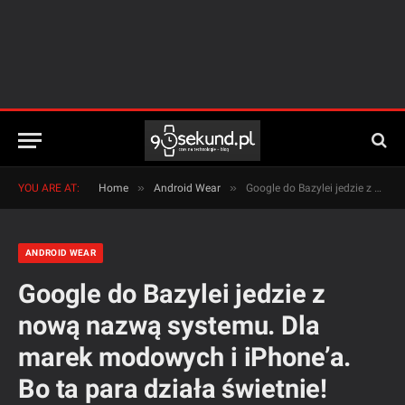
»
»
YOU ARE AT:
Home
Android Wear
Google do Bazylei jedzie z nową nazwą systemu. Dla marek modowych i iPhone’a. Bo ta para działa świetnie!
ANDROID WEAR
Google do Bazylei jedzie z
nową nazwą systemu. Dla
marek modowych i iPhone’a.
Bo ta para działa świetnie!