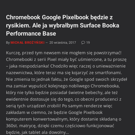
Chromebook Google Pixelbook będzie z
rysikiem. Ale ja wybrałbym Surface Booka
Performance Base
By
MICHAŁ BROŻYŃSKI
20 września, 2017
19
Kurczę, przed tym newsem nie mogłem się powstrzymać!
Chromebooki z serii Pixel miały być uśmiercone, a tu proszę
– jaka niespodzianka! Chodziło więc raczej o unieważnienie
nazewnictwa, które teraz ma się kojarzyć ze smartfonami.
Nie zmienia to jednak faktu, że Google spod swoich skrzydeł
ma zamiar wypuścić kolejnego nobliwego Chromebooka,
który nie tylko będzie posiadał świetne bebechy, ale też
ewidentnie dostosuje się do tego, co obecni producenci z
serią tych urządzeń zrobili! Po samym renderze więc
zakładam w ciemno, że będzie Google Pixelbook
komputerem konwertowalnym, który dostanie składaną o
360st. matrycę, dzięki czemu częściowo funkcjonować
będzie, jak tablet ala dowolny…