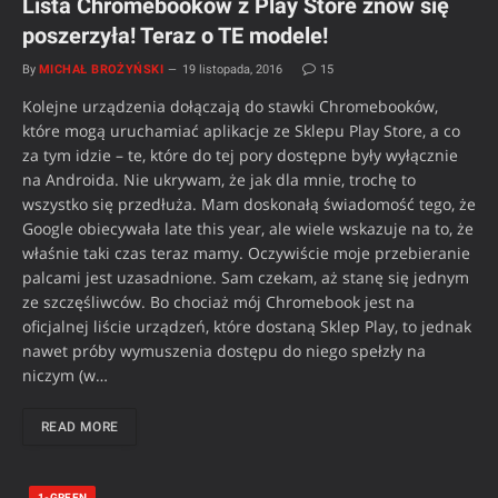
Lista Chromebooków z Play Store znów się
poszerzyła! Teraz o TE modele!
By
MICHAŁ BROŻYŃSKI
19 listopada, 2016
15
Kolejne urządzenia dołączają do stawki Chromebooków,
które mogą uruchamiać aplikacje ze Sklepu Play Store, a co
za tym idzie – te, które do tej pory dostępne były wyłącznie
na Androida. Nie ukrywam, że jak dla mnie, trochę to
wszystko się przedłuża. Mam doskonałą świadomość tego, że
Google obiecywała late this year, ale wiele wskazuje na to, że
właśnie taki czas teraz mamy. Oczywiście moje przebieranie
palcami jest uzasadnione. Sam czekam, aż stanę się jednym
ze szczęśliwców. Bo chociaż mój Chromebook jest na
oficjalnej liście urządzeń, które dostaną Sklep Play, to jednak
nawet próby wymuszenia dostępu do niego spełzły na
niczym (w…
READ MORE
1-GREEN