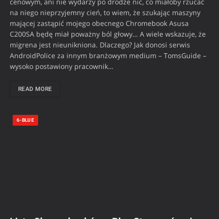
cenowym, ani nie wydarzy po drodze nic, co miałoby rzucać
na niego nieprzyjemny cień, to wiem, że szukając maszyny
mającej zastąpić mojego obecnego Chromebook Asusa
C200SA będę miał poważny ból głowy… A wiele wskazuje, że
migrena jest nieunikniona. Dlaczego? Jak donosi serwis
AndroidPolice za innym branżowym medium – TomsGuide –
wysoko postawiony pracownik…
READ MORE
6-BLUE