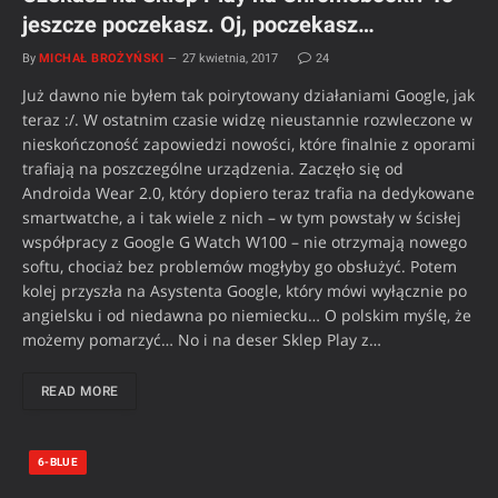
jeszcze poczekasz. Oj, poczekasz…
By
MICHAŁ BROŻYŃSKI
27 kwietnia, 2017
24
Już dawno nie byłem tak poirytowany działaniami Google, jak
teraz :/. W ostatnim czasie widzę nieustannie rozwleczone w
nieskończoność zapowiedzi nowości, które finalnie z oporami
trafiają na poszczególne urządzenia. Zaczęło się od
Androida Wear 2.0, który dopiero teraz trafia na dedykowane
smartwatche, a i tak wiele z nich – w tym powstały w ścisłej
współpracy z Google G Watch W100 – nie otrzymają nowego
softu, chociaż bez problemów mogłyby go obsłużyć. Potem
kolej przyszła na Asystenta Google, który mówi wyłącznie po
angielsku i od niedawna po niemiecku… O polskim myślę, że
możemy pomarzyć… No i na deser Sklep Play z…
READ MORE
6-BLUE