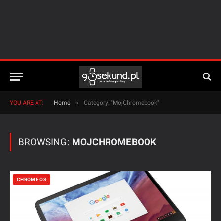
»
YOU ARE AT:
Home
Category: "MojChromebook"
BROWSING:
MOJCHROMEBOOK
CHROME OS