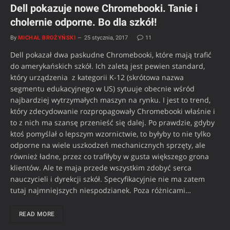
Dell pokazuje nowe Chromebooki. Tanie i
cholernie odporne. Bo dla szkół!
By
MICHAŁ BROŻYŃSKI
25 stycznia, 2017
11
Dell pokazał dwa paskudne Chromebooki, które mają trafić
do amerykańskich szkół. Ich zaletą jest pewien standard,
który urządzenia z kategorii K-12 (skrótowa nazwa
segmentu edukacyjnego w US) sytuuje obecnie wśród
najbardziej wytrzymałych maszyn na rynku. I jest to trend,
który zdecydowanie rozpropagowały Chromebooki właśnie i
to z nich ma szansę przenieść się dalej. Po prawdzie, gdyby
ktoś pomyślał o lepszym wzornictwie, to byłyby to nie tylko
odporne na wiele uszkodzeń mechanicznych sprzęty, ale
również ładne, przez co trafiłyby w gusta większego grona
klientów. Ale te maja przede wszystkim zdobyć serca
nauczycieli i dyrekcji szkół. Specyfikacyjnie nie ma zatem
tutaj najmniejszych niespodzianek. Poza różnicami…
READ MORE