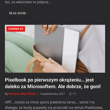
też, że właściwie to jedyna…
READ MORE
CHROME OS
Pixelbook po pierwszym okrążeniu… jest
daleko za Microsoftem. Ale dobrze, że goni!
By
MICHAŁ BROŻYŃSKI
4 października, 2017
11
Ufff… zeszło ze mnie sporo powietrza teraz… serio! I to
dlatego, że kiedy pojawiły się przecieki na temat Pixelbooka,