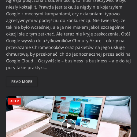
Agresja połączona z subtelnością, to musi rzeczywiście być
niezły koktajl ;). Prawda jest taka, że nigdy nie kojarzyłem
Google z mocnymi kampaniami, czy działaniami typowo
agresywnymi w podejściu do konkurencji. Nie twierdzę, że
tak nie było wcześniej, ale ja nie miałem jakoś szczególnie
okazji się z tym zetknąć. Ale teraz nie kryję zaskoczenia. Otóż
Google wysyła do użytkowników Chmury Azure – oferty na
przekazanie Chromebooków oraz pakietów na jego usługę
chmurową, by przekonać ich do jednoznacznej przesiadki na
Google Cloud… Oczywiście – business is business – ale do tej
pory takie praktyki…
READ MORE
ACER