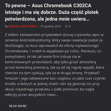
To pewne – Asus Chromebook C302CA
istnieje i ma się dobrze. Duża część plotek
potwierdzona, ale jedna mnie uwiera…
By
MICHAŁ BROŻYŃSKI
27 grudnia, 2016
5
Z lekkim zdziwieniem przywitałem dzisiaj o poranku wpis w
serwisie AndroidAutohority, który swoje rewelacje podał za
9to5Google, że Asus wprowadził do oferty najświeższego
Chromebooka. I zrobił to wyjątkowo po cichu. Pierwsze, co
pomyślałem, że tak jak wiele firm lubuje się w
kontrolowanych przeciekach, aby tylko grzać atmosferę
przed konkretną premierą, tak są od tej reguły wyjątki, które
również na tym zyskują, tyle że w drugą stronę. Przykład?
Amazon i jego odświeżane bez rozgłosu co jakiś czas czytniki
Kindle, o których w jednej chwili robi się głośniej niż przy
okazji niejednego produktu z półki premium, bo nagle
odkryty przez wszystkich news…
READ MORE