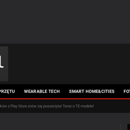
PRZĘTU
WEARABLE TECH
SMART HOME&CITIES
FO
ów z Play Store znów się poszerzyła! Teraz o TE modele!