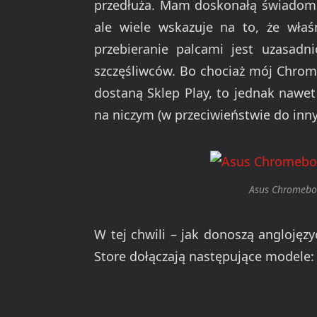
przedłuża. Mam doskonałą świadom
ale wiele wskazuje na to, że właś
przebieranie palcami jest uzasad
szczęśliwców. Bo chociaż mój Chromeb
dostaną Sklep Play, to jednak nawe
na niczym (w przeciwieństwie do inn
Asus Chromeboo
W tej chwili – jak donoszą anglojęz
Store dołączają następujące modele: