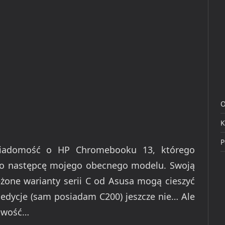
O
K
P
 wiadomość o HP Chromebooku 13, którego
ko następcę mojego obecnego modelu. Swoją
eżone warianty serii C od Asusa mogą cieszyć
e edycje (sam posiadam C200) jeszcze nie… Ale
liwość…