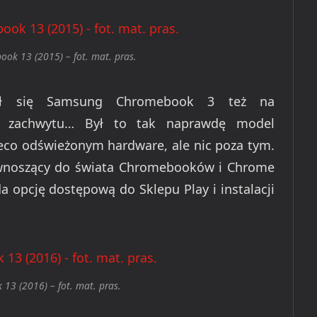
ok 13 (2015) – fot. mat. pras.
wił się Samsung Chromebook 3 też na
z zachwytu… Był to tak naprawdę model
nieco odświeżonym hardware, ale nic poza tym.
ie wnoszący do świata Chromebooków i Chrome
 opcję dostępową do Sklepu Play i instalacji
13 (2016) – fot. mat. pras.