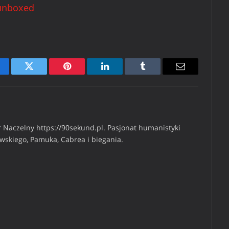
unboxed
cebook
Twitter
Pinterest
LinkedIn
Tumblr
Email
 Naczelny https://90sekund.pl. Pasjonat humanistyki
iwskiego, Pamuka, Cabrea i biegania.