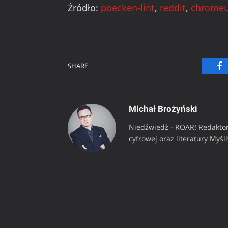
Źródło:
poecken-lint
,
reddit
,
chrome
SHARE.
Fa
Michał Brożyński
Niedźwiedź - ROAR! Redaktor
cyfrowej oraz literatury Myśl