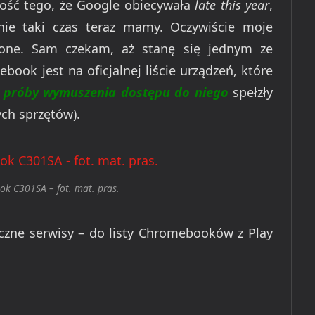
ość tego, że Google obiecywała
late this year
,
nie taki czas teraz mamy. Oczywiście moje
nione. Sam czekam, aż stanę się jednym ze
ook jest na oficjalnej liście urządzeń, które
t
próby wymuszenia dostępu do niego
spełzły
ych sprzętów).
k C301SA – fot. mat. pras.
yczne serwisy – do listy Chromebooków z Play