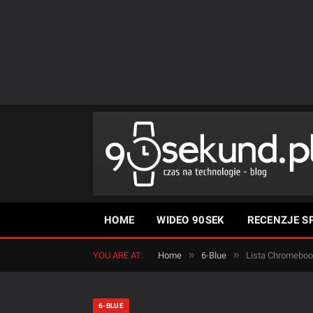
HOME
WIDEO 90SEK
RECENZJE S
»
»
YOU ARE AT:
Home
6-Blue
Lista Chromebook
6-BLUE