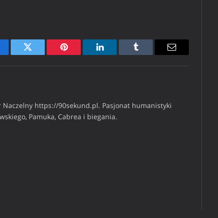
cebook
Twitter
Pinterest
LinkedIn
Tumblr
Email
 Naczelny https://90sekund.pl. Pasjonat humanistyki
iwskiego, Pamuka, Cabrea i biegania.