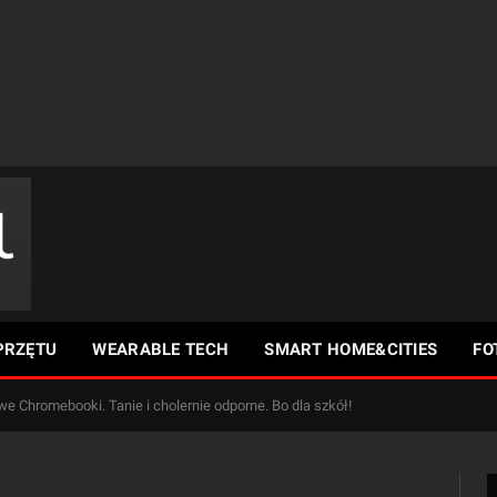
PRZĘTU
WEARABLE TECH
SMART HOME&CITIES
FO
we Chromebooki. Tanie i cholernie odporne. Bo dla szkół!