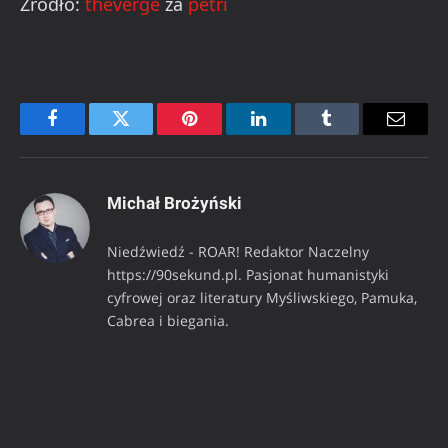
Źródło:
theverge
za
petri
Facebook
Twitter
Pinterest
LinkedIn
Tumblr
Email
Michał Brożyński
Niedźwiedź - ROAR! Redaktor Naczelny
https://90sekund.pl. Pasjonat humanistyki
cyfrowej oraz literatury Myśliwskiego, Pamuka,
Cabrea i biegania.