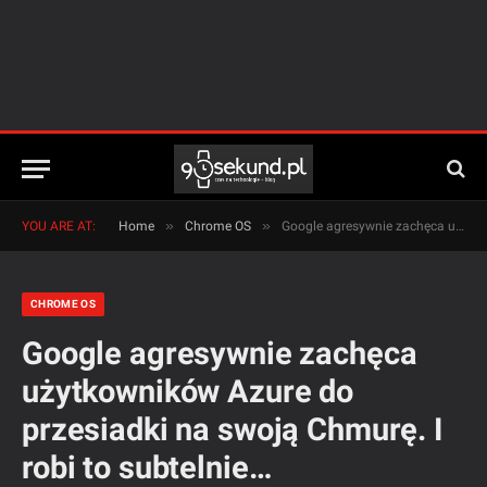
»
»
YOU ARE AT:
Home
Chrome OS
Google agresywnie zachęca użytkowników Azure do przesiadki na swoją Chmurę. I robi to subtelnie…
CHROME OS
Google agresywnie zachęca
użytkowników Azure do
przesiadki na swoją Chmurę. I
robi to subtelnie…