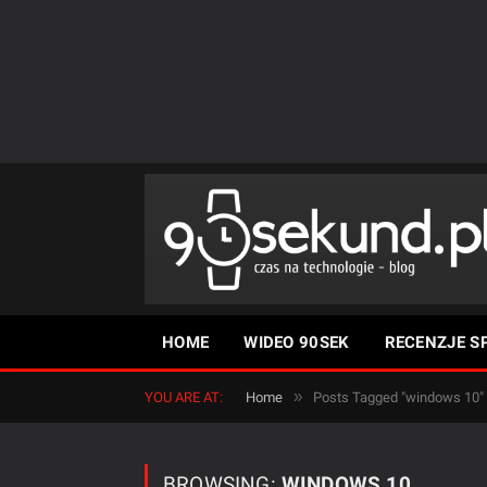
HOME
WIDEO 90SEK
RECENZJE S
»
YOU ARE AT:
Home
Posts Tagged "windows 10"
BROWSING:
WINDOWS 10