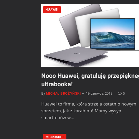
HUAWEI
Nooo Huawei, gratuluję przepiękne
ultrabooka!
By
MICHAŁ BROŻYŃSKI
19 czerwca, 2018
5
Huawei to firma, która strzela ostatnio nowym
sprzętem, jak z karabinu! Mamy wysyp
smartfonów w…
MICROSOFT