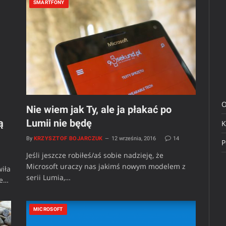
SMARTFONY
O
Nie wiem jak Ty, ale ja płakać po
ą
Lumii nie będę
K
By
KRZYSZTOF BOJARCZUK
12 września, 2016
14
P
Jeśli jeszcze robiłeś/aś sobie nadzieję, że
Microsoft uraczy nas jakimś nowym modelem z
wiła
serii Lumia,…
ze…
MICROSOFT