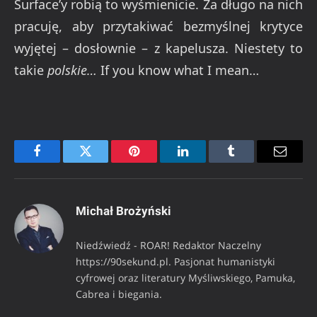
Surface’y robią to wyśmienicie. Za długo na nich
pracuję, aby przytakiwać bezmyślnej krytyce
wyjętej – dosłownie – z kapelusza. Niestety to
takie
polskie…
If you know what I mean…
Facebook
Twitter
Pinterest
LinkedIn
Tumblr
Email
Michał Brożyński
Niedźwiedź - ROAR! Redaktor Naczelny
https://90sekund.pl. Pasjonat humanistyki
cyfrowej oraz literatury Myśliwskiego, Pamuka,
Cabrea i biegania.