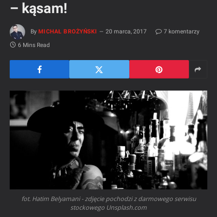
– kąsam!
By
MICHAŁ BROŻYŃSKI
20 marca, 2017
7 komentarzy
6 Mins Read
fot. Hatim Belyamani - zdjęcie pochodzi z darmowego serwisu
stockowego Unsplash.com