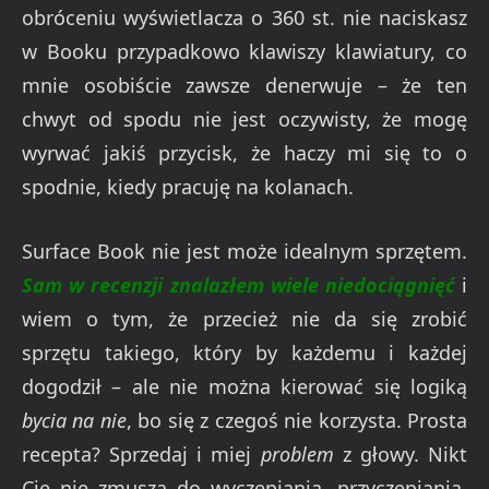
obróceniu wyświetlacza o 360 st. nie naciskasz
w Booku przypadkowo klawiszy klawiatury, co
mnie osobiście zawsze denerwuje – że ten
chwyt od spodu nie jest oczywisty, że mogę
wyrwać jakiś przycisk, że haczy mi się to o
spodnie, kiedy pracuję na kolanach.
Surface Book nie jest może idealnym sprzętem.
Sam w recenzji znalazłem wiele niedociągnięć
i
wiem o tym, że przecież nie da się zrobić
sprzętu takiego, który by każdemu i każdej
dogodził – ale nie można kierować się logiką
bycia na nie
, bo się z czegoś nie korzysta. Prosta
recepta? Sprzedaj i miej
problem
z głowy. Nikt
Cię nie zmusza do wyczepiania, przyczepiania,