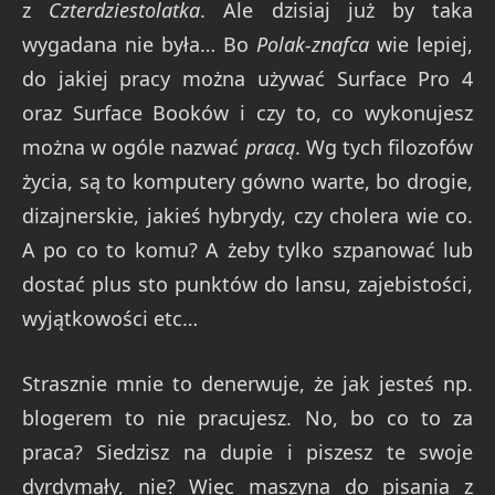
z
Czterdziestolatka
. Ale dzisiaj już by taka
wygadana nie była… Bo
Polak-znafca
wie lepiej,
do jakiej pracy można używać Surface Pro 4
oraz Surface Booków i czy to, co wykonujesz
można w ogóle nazwać
pracą
. Wg tych filozofów
życia, są to komputery gówno warte, bo drogie,
dizajnerskie, jakieś hybrydy, czy cholera wie co.
A po co to komu? A żeby tylko szpanować lub
dostać plus sto punktów do lansu, zajebistości,
wyjątkowości etc…
Strasznie mnie to denerwuje, że jak jesteś np.
blogerem to nie pracujesz. No, bo co to za
praca? Siedzisz na dupie i piszesz te swoje
dyrdymały, nie? Więc maszyna do pisania z