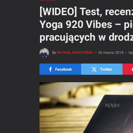
[WIDEO] Test, recen
Yoga 920 Vibes – pi
pracujących w drod
By
MICHAŁ BROŻYŃSKI
26 marca, 2018
Up
Facebook
Twitter