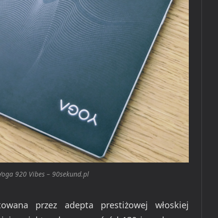
Yoga 920 Vibes – 90sekund.pl
towana przez adepta prestiżowej włoskiej