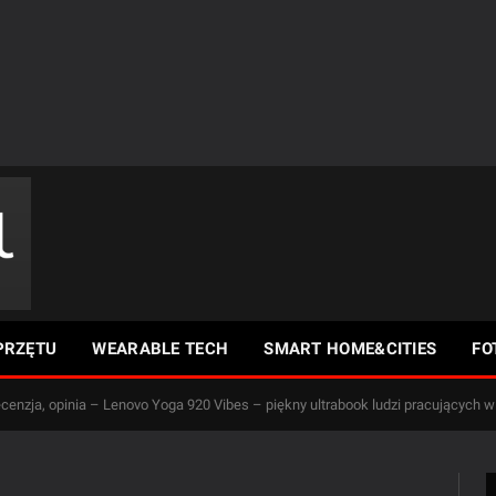
PRZĘTU
WEARABLE TECH
SMART HOME&CITIES
FO
ecenzja, opinia – Lenovo Yoga 920 Vibes – piękny ultrabook ludzi pracujących w