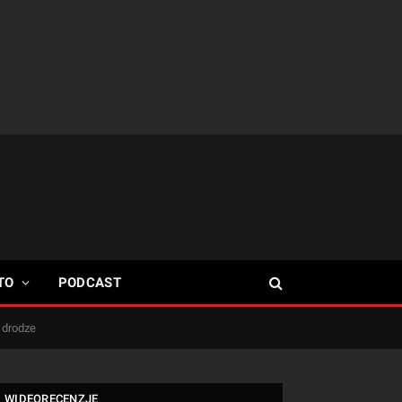
TO
PODCAST
 drodze
WIDEORECENZJE