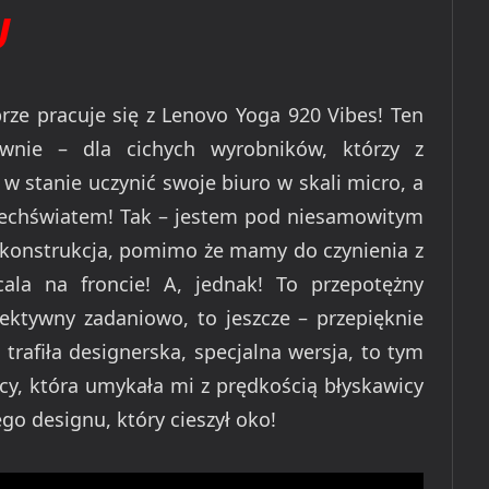
U
brze pracuje się z Lenovo Yoga 920 Vibes! Ten
wnie – dla cichych wyrobników, którzy z
 stanie uczynić swoje biuro w skali micro, a
zechświatem! Tak – jestem pod niesamowitym
o konstrukcja, pomimo że mamy do czynienia z
ala na froncie! A, jednak! To przepotężny
efektywny zadaniowo, to jeszcze – przepięknie
trafiła designerska, specjalna wersja, to tym
racy, która umykała mi z prędkością błyskawicy
go designu, który cieszył oko!