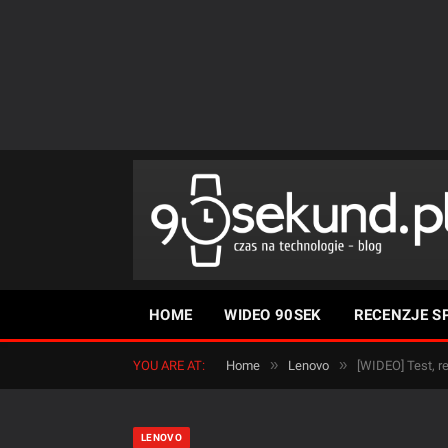
HOME
WIDEO 90SEK
RECENZJE S
»
»
YOU ARE AT:
Home
Lenovo
[WIDEO] Test, r
LENOVO