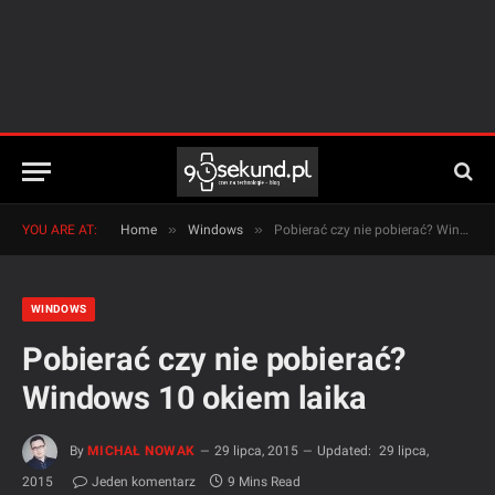
»
»
YOU ARE AT:
Home
Windows
Pobierać czy nie pobierać? Windows 10 okiem laika
WINDOWS
Pobierać czy nie pobierać?
Windows 10 okiem laika
By
MICHAŁ NOWAK
29 lipca, 2015
Updated:
29 lipca,
2015
Jeden komentarz
9 Mins Read