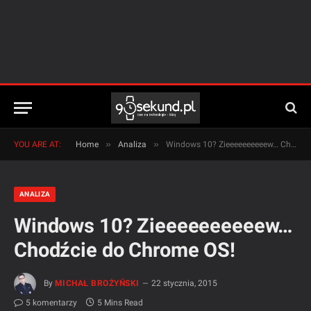
»
»
YOU ARE AT:
Home
Analiza
Windows 10? Zieeeeeeeeeew… Chodźcie do Chrome OS!
ANALIZA
Windows 10? Zieeeeeeeeeew…
Chodźcie do Chrome OS!
By
MICHAŁ BROŻYŃSKI
22 stycznia, 2015
5 komentarzy
5 Mins Read