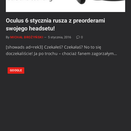
Oculus 6 stycznia rusza z preorderami
swojego headsetu!
By
MICHAŁ BROŻYŃSKI
5 stycznia, 2016
0
[showads ad=rek3] Czekałeś? Czekałaś? No to się
doczekaliście! Ja po trochu – chociaż fanem zagorzałym…
GOOGLE