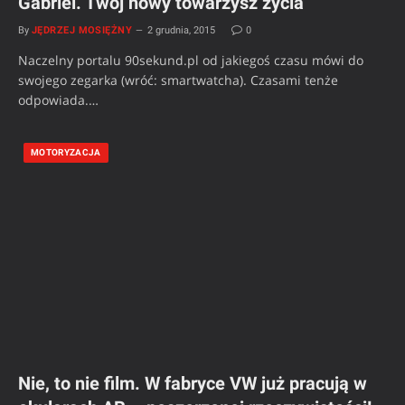
Gabriel. Twój nowy towarzysz życia
By
JĘDRZEJ MOSIĘŻNY
2 grudnia, 2015
0
Naczelny portalu 90sekund.pl od jakiegoś czasu mówi do
swojego zegarka (wróć: smartwatcha). Czasami tenże
odpowiada.…
MOTORYZACJA
Nie, to nie film. W fabryce VW już pracują w