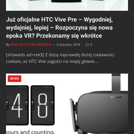
Już oficjalne HTC Vive Pre – Wygodniej,
wydajniej, lepiej – Rozpoczyna się nowa
epoka VR? Przekonamy się wkrótce
By
KRZYSZTOF BOJARCZUK
5 stycznia, 2016
0
[showads ad=rek3] Z dozą naprawdę dużej ciekawości
czekam, aż HTC Vive zagości na mojej głowie.…
NEWS