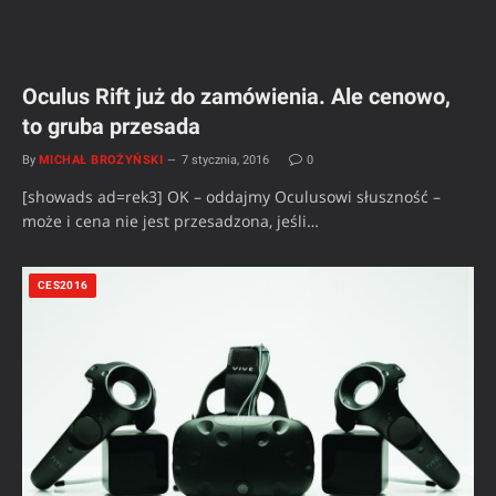
Oculus Rift już do zamówienia. Ale cenowo,
to gruba przesada
By
MICHAŁ BROŻYŃSKI
7 stycznia, 2016
0
[showads ad=rek3] OK – oddajmy Oculusowi słuszność –
może i cena nie jest przesadzona, jeśli…
CES2016