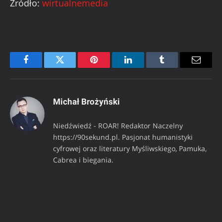
Źródło:
wirtualnemedia
Facebook
Twitter
Pinterest
LinkedIn
Tumblr
Email
Michał Brożyński
Niedźwiedź - ROAR! Redaktor Naczelny
https://90sekund.pl. Pasjonat humanistyki
cyfrowej oraz literatury Myśliwskiego, Pamuka,
Cabrea i biegania.