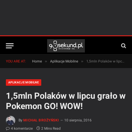
»
»
YOU ARE AT:
Home
Aplikacje Mobilne
1,5mln Polaków w lipcu grało w Pokemon GO! WOW!
APLIKACJE MOBILNE
1,5mln Polaków w lipcu grało w
Pokemon GO! WOW!
By
MICHAŁ BROŻYŃSKI
10 sierpnia, 2016
4 komentarze
2 Mins Read