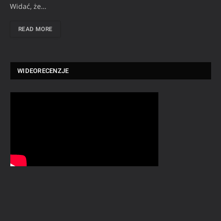
Widać, że…
READ MORE
WIDEORECENZJE