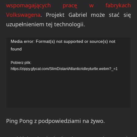
wspomagających pracę w fabrykach
Volkswagena
. Projekt Gabriel może stać się
uzupełnieniem tej technologii.
Odtwarzacz
Media error: Format(s) not supported or source(s) not
found
video
Pobierz plik:
https://zippy.gfycat.com/SlimDistantAtlanticridleyturtle.webm?_=1
Ping Pong z podpowiedziami na żywo.