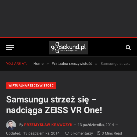
»
»
YOU ARE AT:
Home
Wirtualna rzeczywistość
Samsungu strzeż się – nadciąga ZEISS VR One!
WIRTUALNA RZECZYWISTOŚĆ
Samsungu strzeż się –
nadciąga ZEISS VR One!
By
PRZEMYSŁAW KRAWCZYK
13 października, 2014
Updated:
13 października, 2014
5 komentarzy
3 Mins Read