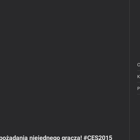
O
K
P
 pożądania niejednego gracza! #CES2015