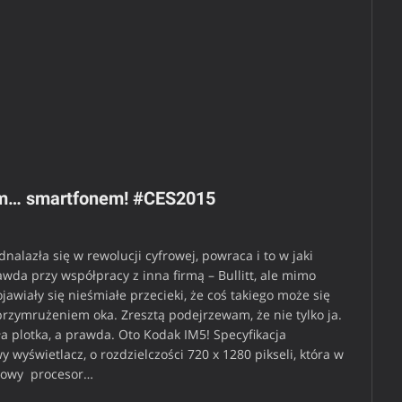
ym… smartfonem! #CES2015
dnalazła się w rewolucji cyfrowej, powraca i to w jaki
wda przy współpracy z inna firmą – Bullitt, ale mimo
awiały się nieśmiałe przecieki, że coś takiego może się
przymrużeniem oka. Zresztą podejrzewam, że nie tylko ja.
ła plotka, a prawda. Oto Kodak IM5! Specyfikacja
 wyświetlacz, o rozdzielczości 720 x 1280 pikseli, która w
niowy procesor…