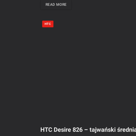
READ MORE
HTC
HTC Desire 826 – tajwański średn