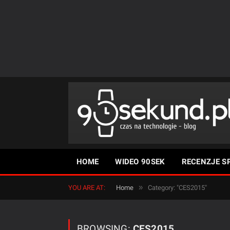
HOME
WIDEO 90SEK
RECENZJE S
»
YOU ARE AT:
Home
Category: "CES2015"
BROWSING:
CES2015