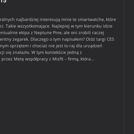
015
ralnych najbardziej interesują mnie te smartwatche, które
ci. Takie wszystkomające. Najlepiej w tym kierunku idzie
ualnie ekipa z Neptune Pine, ale oni zrobili raczej
gentny zegarek. Dlaczego o tym napisałem? Otóż targi CES
żnym sprzętem i chociaż nie jest to raj dla urządzeń
ji się znalazło. W tym kontekście jedną z
 przez Metę współpracy z Misfit – firmą, która…