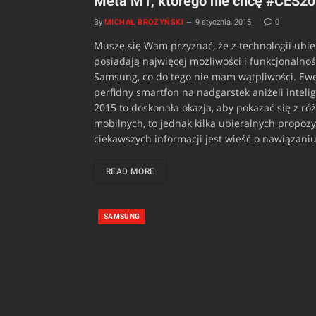
Meta M1, którego nie chcę #CES2
By
MICHAŁ BROŻYŃSKI
9 stycznia, 2015
0
Muszę się Wam przyznać, że z technologii ubie
posiadają najwięcej możliwości i funkcjonalnoś
Samsung, co do tego nie mam wątpliwości. Ewent
perfidny smartfon na nadgarstek aniżeli inteli
2015 to doskonała okazja, aby pokazać się z ró
mobilnych, to jednak kilka ubieralnych propozyc
ciekawszych informacji jest wieść o nawiązaniu
READ MORE
SAMSUNG