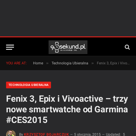
»
»
YOU ARE AT:
Home
Technologia Ubieralna
Fenix 3, Epix i Vivoactive – trzy nowe smartwatche od Garmina #CES2015
TECHNOLOGIA UBIERALNA
Fenix 3, Epix i Vivoactive – trzy
nowe smartwatche od Garmina
#CES2015
By
KRZYSZTOF BOJARCZUK
5 stycznia, 2015
Updated:
5