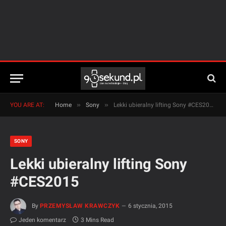
»
»
YOU ARE AT:
Home
Sony
Lekki ubieralny lifting Sony #CES2015
SONY
Lekki ubieralny lifting Sony
#CES2015
By
PRZEMYSŁAW KRAWCZYK
6 stycznia, 2015
Jeden komentarz
3 Mins Read