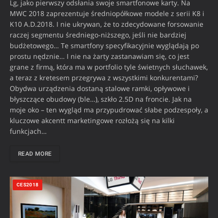
Lg, jako pierwszy odsłania swoje smartfonowe karty. Na
MWC 2018 zaprezentuje średniopółkowe modele z serii K8 i
K10 A.D.2018. I nie ukrywan, że to zdecydowane forsowanie
raczej segmentu średniego-niższego, jeśli nie bardziej
budżetowego… Te smartfony specyfikacyjnie wyglądają po
prostu nędznie… I nie na żarty zastanawiam się, co jest
grane z firmą, która ma w portfolio tyle świetnych słuchawek,
a teraz z kretesem przegrywa z wszystkimi konkurentami?
Obydwa urządzenia dostaną stalowe ramki, opływowe i
błyszczące obudowy (ble…), szkło 2.5D na froncie. Jak na
moje oko – ten wygląd ma przypudrować słabe podzespoły, a
kluczowe akcentt marketingowe rozłożą się na kilki
funkcjach…
READ MORE
CES2018