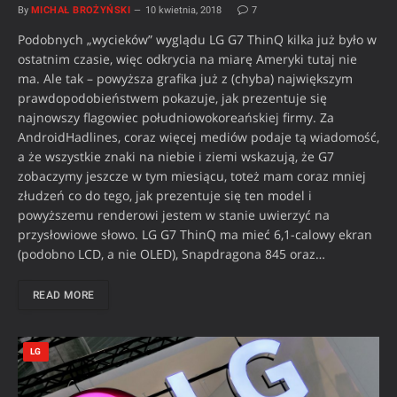
By
MICHAŁ BROŻYŃSKI
10 kwietnia, 2018
7
Podobnych „wycieków” wyglądu LG G7 ThinQ kilka już było w
ostatnim czasie, więc odkrycia na miarę Ameryki tutaj nie
ma. Ale tak – powyższa grafika już z (chyba) największym
prawdopodobieństwem pokazuje, jak prezentuje się
najnowszy flagowiec południowokoreańskiej firmy. Za
AndroidHadlines, coraz więcej mediów podaje tą wiadomość,
a że wszystkie znaki na niebie i ziemi wskazują, że G7
zobaczymy jeszcze w tym miesiącu, toteż mam coraz mniej
złudzeń co do tego, jak prezentuje się ten model i
powyższemu renderowi jestem w stanie uwierzyć na
przysłowiowe słowo. LG G7 ThinQ ma mieć 6,1-calowy ekran
(podobno LCD, a nie OLED), Snapdragona 845 oraz…
READ MORE
LG