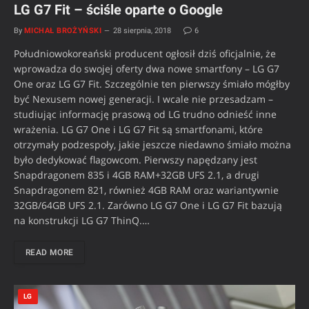
LG G7 Fit – ściśle oparte o Google
By
MICHAŁ BROŻYŃSKI
28 sierpnia, 2018
6
Południowokoreański producent ogłosił dziś oficjalnie, że
wprowadza do swojej oferty dwa nowe smartfony – LG G7
One oraz LG G7 Fit. Szczególnie ten pierwszy śmiało mógłby
być Nexusem nowej generacji. I wcale nie przesadzam –
studiując informację prasową od LG trudno odnieść inne
wrażenia. LG G7 One i LG G7 Fit są smartfonami, które
otrzymały podzespoły, jakie jeszcze niedawno śmiało można
było dedykować flagowcom. Pierwszy napędzany jest
Snapdragonem 835 i 4GB RAM+32GB UFS 2.1, a drugi
Snapdragonem 821, również 4GB RAM oraz wariantywnie
32GB/64GB UFS 2.1. Zarówno LG G7 One i LG G7 Fit bazują
na konstrukcji LG G7 ThinQ.…
READ MORE
LG