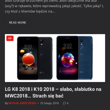
albo szoruje brzuchem po ziemi, albo faktycznie ma asa
(asy?) w rękawie, które wprowadzą jakąś jakość. Tylko jaką? I,
czy ktoś z klientów będzie na…
READ MORE
LG
LG K8 2018 i K10 2018 – słabo, słabiutko na
MWC2018… Strach się bać
By
MICHAŁ BROŻYŃSKI
22 lutego, 2018
6