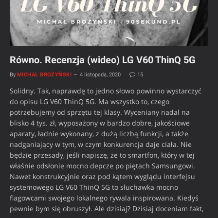
Równo. Recenzja (wideo) LG V60 ThinQ 5G
By
MICHAŁ BROŻYŃSKI
4 listopada, 2020
15
Solidny. Tak, naprawdę to jedno słowo powinno wystarczyć
do opisu LG V60 ThinQ 5G. Ma wszystko to, czego
potrzebujemy od sprzętu tej klasy. Wyceniany nadal na
blisko 4 tys. zł, wyposażony w bardzo dobre, jakościowe
aparaty, ładnie wykonany, z dużą liczbą funkcji, a także
nadganiający w tym, w czym konkurencja daje ciała. Nie
będzie przesady, jeśli napiszę, że to smartfon, który w tej
właśnie odsłonie mocno depcze po piętach Samsungowi.
Nawet konstrukcyjnie oraz pod kątem wyglądu interfejsu
systemowego LG V60 ThinQ 5G to słuchawka mocno
flagowcami swojego lokalnego rywala inspirowana. Kiedyś
pewnie bym się obruszył. Ale dzisiaj? Dzisiaj doceniam fakt,