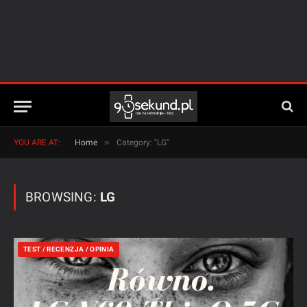
»
YOU ARE AT:
Home
Category: "LG"
BROWSING:
LG
TEST / RECENZJA / OPINIA