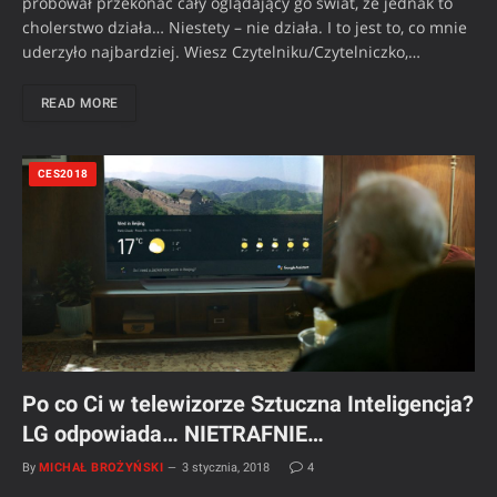
próbował przekonać cały oglądający go świat, że jednak to
cholerstwo działa… Niestety – nie działa. I to jest to, co mnie
uderzyło najbardziej. Wiesz Czytelniku/Czytelniczko,…
READ MORE
CES2018
Po co Ci w telewizorze Sztuczna Inteligencja?
LG odpowiada… NIETRAFNIE…
By
MICHAŁ BROŻYŃSKI
3 stycznia, 2018
4