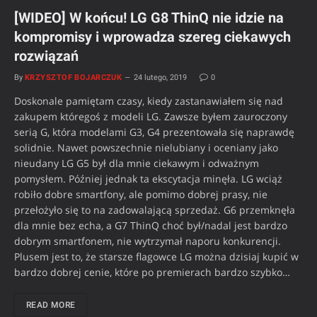
[WIDEO] W końcu! LG G8 ThinQ nie idzie na
kompromisy i wprowadza szereg ciekawych
rozwiązań
By
KRZYSZTOF BOJARCZUK
24 lutego, 2019
0
Doskonale pamiętam czasy, kiedy zastanawiałem się nad
zakupem któregoś z modeli LG. Zawsze byłem zauroczony
serią G, która modelami G3, G4 prezentowała się naprawdę
solidnie. Nawet powszechnie nielubiany i oceniany jako
nieudany LG G5 był dla mnie ciekawym i odważnym
pomysłem. Później jednak ta ekscytacja minęła. LG wciąż
robiło dobre smartfony, ale pomimo dobrej prasy, nie
przełożyło się to na zadowalającą sprzedaż. G6 przemknęła
dla mnie bez echa, a G7 ThinQ choć był/nadal jest bardzo
dobrym smartfonem, nie wytrzymał naporu konkurencji.
Plusem jest to, że starsze flagowce LG można dzisiaj kupić w
bardzo dobrej cenie, które po premierach bardzo szybko…
READ MORE