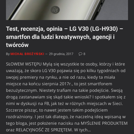
Test, recenzja, opinia – LG V30 (LG-H930) –
smartfon dla ludzi kreatywnych, agencji i
twórców
By
MICHAŁ BROŻYŃSKI
29 grudnia, 2017
8
SŁOWEM WSTĘPU Mylą się wszystkie te osoby, którzy i które
uważają, że skoro LG V30 pojawia się po kilku tygodniach od
swojej premiery na rynku, a nie od razu, kiedy ta miała
miejsce na końcu sierpnia 2017r., to jest smartfonem
bezużytecznym. Niestety trafiam na takie podejście. Swoją
drogą zastanawiam się skąd takie wnioski? I spotkałem się z
nimi w dyskusji na FB, jak też w różnych miejscach w Sieci.
Szczerze pisząc, to nawet jestem takim podejściem
rozdrażniony. I jest tak dlatego, że naczelną ideą wpisaną w
tego bloga, jest położenie nacisku na MYŚLENIE PRODUKTEM
oraz RELACYJNOŚĆ ZE SPRZĘTEM. W tych…