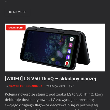
…
READ MORE
SMARTFONY
[WIDEO] LG V50 ThinQ – składany inaczej
By
KRZYSZTOF BOJARCZUK
24 lutego, 2019
1
Kolejna nowość ze stajni z pod znaku LG to V50 ThinQ, który
debiutuje dość nietypowo… LG zazwyczaj na premierę
swojego drugiego flagowca decydowało się w późniejszej