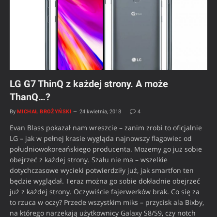
LG G7 ThinQ z każdej strony. A może
ThanQ…?
By
MICHAŁ BROŻYŃSKI
24 kwietnia, 2018
4
Evan Blass pokazał nam wreszcie – zanim zrobi to oficjalnie
LG – jak w pełnej krasie wygląda najnowszy flagowiec od
południowokoreańskiego producenta. Możemy go już sobie
obejrzeć z każdej strony. Szału nie ma – wszelkie
dotychczasowe wycieki potwierdziły już, jak smartfon ten
będzie wyglądał. Teraz można go sobie dokładnie obejrzeć
już z każdej strony. Oczywiście fajerwerków brak. Co się za
to rzuca w oczy? Przede wszystkim miks – przycisk ala Bixby,
na którego narzekają użytkownicy Galaxy S8/S9, czy notch