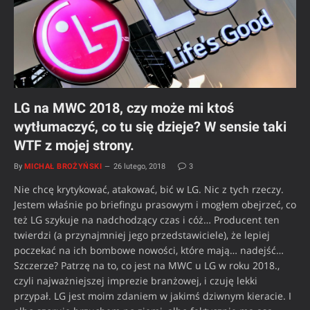
LG na MWC 2018, czy może mi ktoś
wytłumaczyć, co tu się dzieje? W sensie taki
WTF z mojej strony.
By
MICHAŁ BROŻYŃSKI
26 lutego, 2018
3
Nie chcę krytykować, atakować, bić w LG. Nic z tych rzeczy.
Jestem właśnie po briefingu prasowym i mogłem obejrzeć, co
też LG szykuje na nadchodzący czas i cóż… Producent ten
twierdzi (a przynajmniej jego przedstawiciele), że lepiej
poczekać na ich bombowe nowości, które mają… nadejść…
Szczerze? Patrzę na to, co jest na MWC u LG w roku 2018.,
czyli najważniejszej imprezie branżowej, i czuję lekki
przypał. LG jest moim zdaniem w jakimś dziwnym kieracie. I