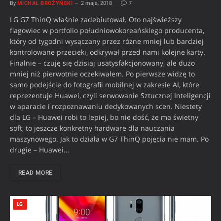
By
MICHAŁ BROŻYŃSKI
2 maja, 2018
7
LG G7 ThinQ właśnie zadebiutował. Oto najświeższy
flagowiec w portfolio południowokoreańskiego producenta,
który od tygodni wysączany przez różne mniej lub bardziej
kontrolowane przecieki, odkrywał przed nami kolejne karty.
Finalnie – czuję się dzisiaj usatysfakcjonowany, ale dużo
mniej niż pierwotnie oczekiwałem. Po pierwsze widzę to
samo podejście do fotografii mobilnej w zakresie AI, które
reprezentuje Huawei, czyli serwowanie Sztucznej Inteligencji
w aparacie i rozpoznawaniu dedykowanych scen. Niestety
dla LG – Huawei robi to lepiej, bo nie dość, że ma świetny
soft, to jeszcze konkretny hardware dla nauczania
maszynowego. Jak to działa w G7 ThinQ pojęcia nie mam. Po
drugie – Huawei…
READ MORE
LG