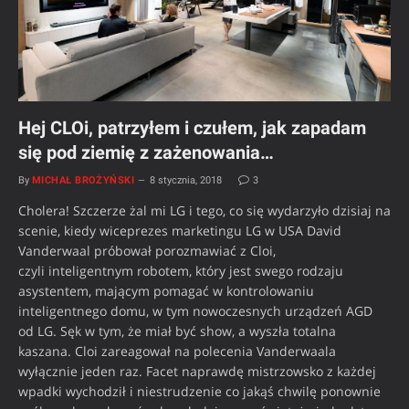
Hej CLOi, patrzyłem i czułem, jak zapadam
się pod ziemię z zażenowania…
By
MICHAŁ BROŻYŃSKI
8 stycznia, 2018
3
Cholera! Szczerze żal mi LG i tego, co się wydarzyło dzisiaj na
scenie, kiedy wiceprezes marketingu LG w USA David
Vanderwaal próbował porozmawiać z Cloi,
czyli inteligentnym robotem, który jest swego rodzaju
asystentem, mającym pomagać w kontrolowaniu
inteligentnego domu, w tym nowoczesnych urządzeń AGD
od LG. Sęk w tym, że miał być show, a wyszła totalna
kaszana. Cloi zareagował na polecenia Vanderwaala
wyłącznie jeden raz. Facet naprawdę mistrzowsko z każdej
wpadki wychodził i niestrudzenie co jakąś chwilę ponownie