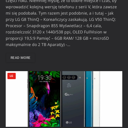
części roku. Niemniej myślę, że to dobre miejsce i czas, by
wprowadzić kolejną wersję telefonu z serii V, która zawsze
mi się podobała. Tym razem jest podobnie, a i tutaj – jak
przy LG G8 ThinQ – Koreańczycy zaskakują. LG V50 ThinQ:
Procesor – Snapdragon 855 Wyświetlacz – 6,4 cala,
rozdzielczość 3120 x 1440/538 ppi, OLED FullVision w
proporcji 19,5:9 Pamięć – 6GB RAM/ 128 GB + microSD
maksymalnie do 2 TB Aparat(y) -…
READ MORE
LG