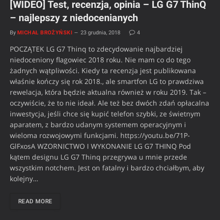
[WIDEO] Test, recenzja, opinia – LG G7 ThinQ
– najlepszy z niedocenianych
By
MICHAŁ BROŻYŃSKI
23 grudnia, 2018
4
POCZĄTEK LG G7 Thinq to zdecydowanie najbardziej
niedoceniony flagowiec 2018 roku. Nie mam co do tego
żadnych wątpliwości. Kiedy ta recenzja jest publikowana
właśnie kończy się rok 2018., ale smartfon LG to prawdziwa
rewelacja, która będzie aktualna również w roku 2019. Tak –
oczywiście, że to nie ideał. Ale też bez dwóch zdań opłacalna
inwestycja, jeśli chce się kupić telefon szybki, ze świetnym
aparatem, z bardzo udanym systemem operacyjnym i
wieloma rozwojowymi funkcjami. https://youtu.be/71P-
GlFxosA WZORNICTWO I WYKONANIE LG G7 THINQ Pod
kątem designu LG G7 Thinq przegrywa u mnie przede
wszystkim notchem. Jest on fatalny i bardzo chciałbym, aby
kolejny…
READ MORE