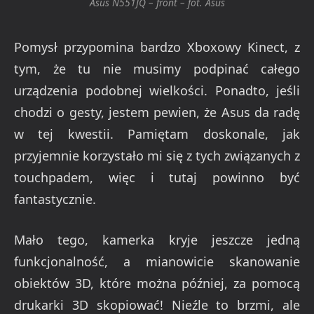
Asus N551JQ – front – fot. Asus
Pomysł przypomina bardzo
Xboxowy
Kinect
, z
tym, że tu nie musimy podpinać całego
urządzenia podobnej wielkości. Ponadto, jeśli
chodzi o gesty, jestem pewien, że Asus da radę
w tej kwestii. Pamiętam dosko
nale, jak
przyjemnie korzystało mi się z tych związanych z
touchpadem
, więc i tutaj powinno być
fantastycznie.
Mało tego, kamerka kryje jeszcze jedną
funkcjonalność, a mianowicie skanow
anie
obiektów 3D, które można pó
źniej, za pomocą
drukarki 3D skopiować!
Nieźle to brzmi, ale