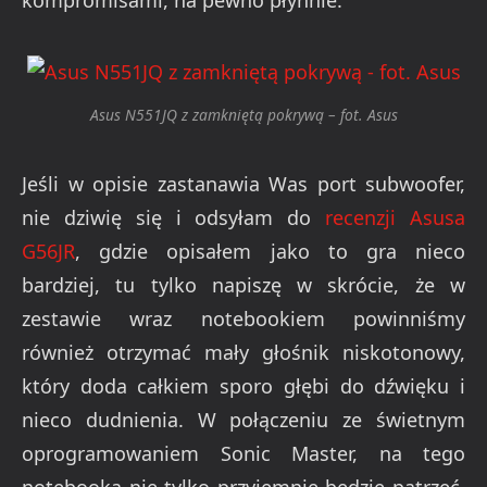
Asus N551JQ z zamkniętą pokrywą – fot. Asus
Jeśli w opisie zastanawia Was port subwoofer,
nie dziwię się i odsyłam do
recenzji Asusa
G56JR
, gdzie opisałem jako to gra nieco
bardziej, tu tylko napiszę w skrócie, że w
zestawie wraz notebookiem powinniśmy
również otrzymać mały gł
ośnik niskotonowy,
który doda całkiem sporo głębi do dźwięku i
nieco dudnienia. W połączeniu ze świetnym
oprogramowaniem
Sonic
Master, na tego
notebooka nie tylko przyjemnie będzie patrzeć,