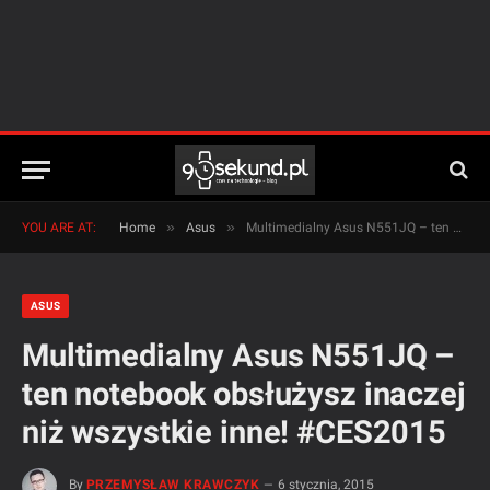
»
»
YOU ARE AT:
Home
Asus
Multimedialny Asus N551JQ – ten notebook obsłużysz inaczej niż wszystkie inne! #CES2015
ASUS
Multimedialny Asus N551JQ –
ten notebook obsłużysz inaczej
niż wszystkie inne! #CES2015
By
PRZEMYSŁAW KRAWCZYK
6 stycznia, 2015