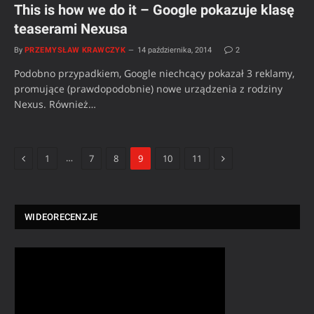
This is how we do it – Google pokazuje klasę
teaserami Nexusa
By
PRZEMYSŁAW KRAWCZYK
14 października, 2014
2
Podobno przypadkiem, Google niechcący pokazał 3 reklamy,
promujące (prawdopodobnie) nowe urządzenia z rodziny
Nexus. Również…
Previous
Next
…
1
7
8
9
10
11
WIDEORECENZJE