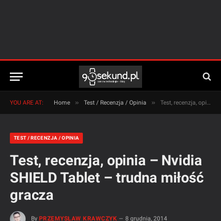
»
»
YOU ARE AT:
Home
Test / Recenzja / Opinia
Test, recenzja, opinia – Nvidia SHIELD Tablet – trudna miłość gracza
TEST / RECENZJA / OPINIA
Test, recenzja, opinia – Nvidia
SHIELD Tablet – trudna miłość
gracza
By
PRZEMYSŁAW KRAWCZYK
8 grudnia, 2014