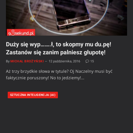
Duży się wyp…….ł, to skopmy mu du.pę!
Zastanów się zanim palniesz głupotę!
By
MICHAŁ BROŻYŃSKI
12 października, 2016
15
Aż trzy brzydkie słowa w tytule? Oj Naczelny musi być
faktycznie poruszony! No to jedziemy!…
SZTUCZNA INTELIGENCJA (AI)