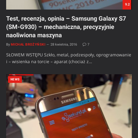
9.2
Test, recenzja, opinia – Samsung Galaxy S7
(SM-G930) – mechaniczna, precyzyjnie
naoliwiona maszyna
By
MICHAŁ BROŻYŃSKI
28 kwietnia, 2016
7
SŁOWEM WSTĘPU Szkło, metal, podzespoły, oprogramowanie
i – wisienka na torcie – aparat (chociaż z…
NEWS