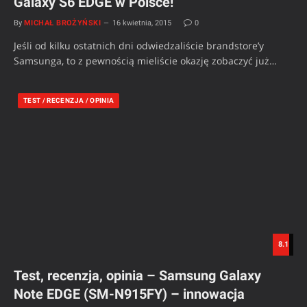
Galaxy S6 EDGE w Polsce!
By
MICHAŁ BROŻYŃSKI
16 kwietnia, 2015
0
Jeśli od kilku ostatnich dni odwiedzaliście brandstore’y
Samsunga, to z pewnością mieliście okazję zobaczyć już…
TEST / RECENZJA / OPINIA
8.1
Test, recenzja, opinia – Samsung Galaxy
Note EDGE (SM-N915FY) – innowacja