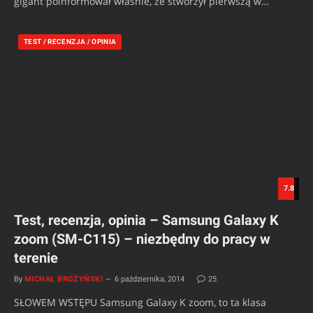
gigant poinformował właśnie, że stworzył pierwszą w…
TEST / RECENZJA / OPINIA
7.8
Test, recenzja, opinia – Samsung Galaxy K
zoom (SM-C115) – niezbędny do pracy w
terenie
By
MICHAŁ BROŻYŃSKI
6 października, 2014
25
SŁOWEM WSTĘPU Samsung Galaxy K zoom, to ta klasa