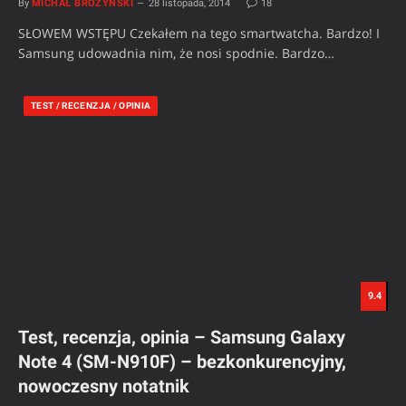
By
MICHAŁ BROŻYŃSKI
28 listopada, 2014
18
SŁOWEM WSTĘPU Czekałem na tego smartwatcha. Bardzo! I
Samsung udowadnia nim, że nosi spodnie. Bardzo…
TEST / RECENZJA / OPINIA
9.4
Test, recenzja, opinia – Samsung Galaxy
Note 4 (SM-N910F) – bezkonkurencyjny,
nowoczesny notatnik