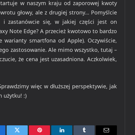
startuje w naszym kraju od zaporowej kwoty
awrotu głowy, ale z drugiej strony… Pomyślcie
 zastanówcie się, w jakiej części jest on
axy Note Edge? A przecież kwotowo to bardzo
e warianty smartfona od Apple). Oczywiście,
iego zastosowanie. Ale mimo wszystko, tutaj –
ucie, że cena jest uzasadniona. Aczkolwiek,
prawdzimy więc w dłuższej perspektywie, jak
 użytku! :)
cebook
Twitter
Pinterest
LinkedIn
Tumblr
Email