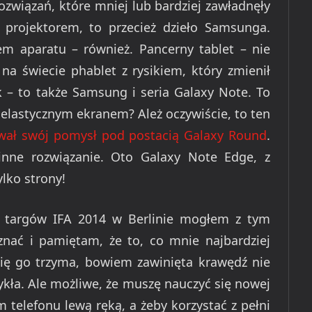
rozwiązań, które mniej lub bardziej zawładnęły
rojektorem, to przecież dzieło Samsunga.
 aparatu – również. Pancerny tablet – nie
na świecie phablet z rysikiem, który zmienił
k – to także Samsung i seria Galaxy Note. To
elastycznym ekranem? Ależ oczywiście, to ten
wał swój pomysł pod postacią Galaxy Round
.
inne rozwiązanie. Oto Galaxy Note Edge, z
lko strony!
e targów IFA 2014 w Berlinie mogłem z tym
znać i pamiętam, że to, co mnie najbardziej
 się go trzyma, bowiem zawinięta krawędź nie
ykła. Ale możliwe, że muszę nauczyć się nowej
 telefonu lewą ręką, a żeby korzystać z pełni