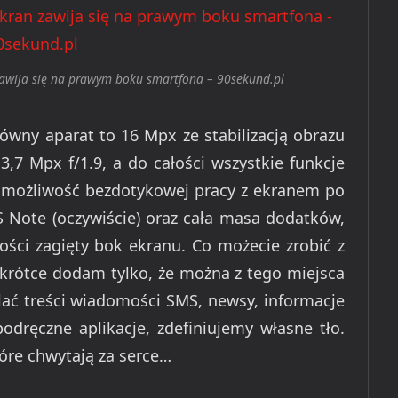
wija się na prawym boku smartfona – 90sekund.pl
wny aparat to 16 Mpx ze stabilizacją obrazu
3,7 Mpx f/1.9, a do całości wszystkie funkcje
li możliwość bezdotykowej pracy z ekranem po
 S Note (oczywiście) oraz cała masa dodatków,
ści zagięty bok ekranu. Co możecie zrobić z
okrótce dodam tylko, że można z tego miejsca
ać treści wiadomości SMS, newsy, informacje
dręczne aplikacje, zdefiniujemy własne tło.
óre chwytają za serce…