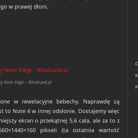
 go w prawej dłoni.
O
K
y Note Edge – 90sekund.pl
P
żone w rewelacyjne bebechy. Naprawdę są
st to Note 4 w innej odsłonie. Dostajemy więc
iejszy ekran o przekątnej 5,6 cala, ale za to z
60×1440+160 pikseli (ta ostatnia wartość