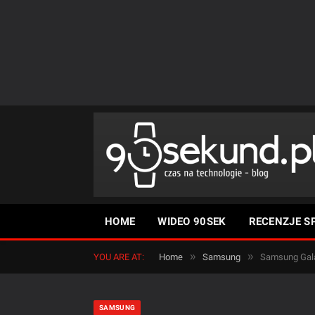
HOME
WIDEO 90SEK
RECENZJE S
»
»
YOU ARE AT:
Home
Samsung
Samsung Gala
SAMSUNG