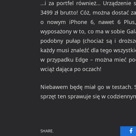
…i za portfel również… Urządzenie 
3499 zł brutto! Cóż, można dostać z
o nowym iPhone 6, nawet 6 Plus, i
wyposażony w to, co ma w sobie Gal
podobny pułap (chociaż są i droższ
każdy musi znaleźć dla tego wszystk
w przypadku Edge – można mieć pocz
wciąż dająca po oczach!
Niebawem będę miał go w testach. S
sprzęt ten sprawuje się w codziennym
SHARE.
Fa