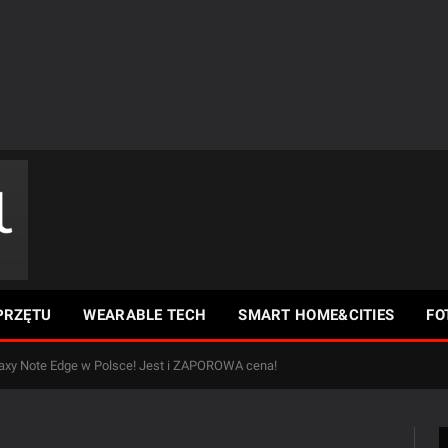
PRZĘTU
WEARABLE TECH
SMART HOME&CITIES
FO
xy Note Edge w Polsce! Jest i ZAPOROWA cena!