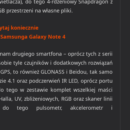
wietlacza), do tego 4-rdzeniowy Snapdragon z
 przestrzeni na własne pliki.
ytaj koniecznie
 Samsunga Galaxy Note 4
znam drugiego smartfona – oprócz tych z serii
sobie tyle czujników i dodatkowych rozwiązań
st GPS, to również GLONASS i Beidou, tak samo
ie 4.1 oraz podczerwień IR LED, oprócz portu
do tego w zestawie komplet wszelkiej maści
lla, UV, zbliżeniowych, RGB oraz skaner linii
 do tego pulsometr, akcelerometr i