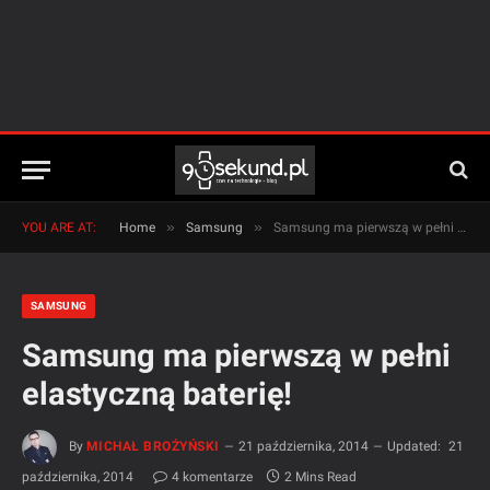
»
»
YOU ARE AT:
Home
Samsung
Samsung ma pierwszą w pełni elastyczną baterię!
SAMSUNG
Samsung ma pierwszą w pełni
elastyczną baterię!
By
MICHAŁ BROŻYŃSKI
21 października, 2014
Updated:
21
października, 2014
4 komentarze
2 Mins Read