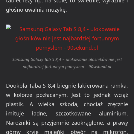
tablet leży np. na stole, to świetnie, wyraźnie i
głośno uwalnia muzykę.
Samsung Galaxy Tab S 8,4 – ulokowanie głośników nie jest
najbardziej fortunnym pomysłem – 90sekund.pl
Dookoła Taba S 8,4 biegnie lakierowana ramka,
w kolorze pozłacanym. Jest to jednak wciąż
plastik. A wielka szkoda, chociaż zręcznie
imituje ładne, szczotkowane aluminium.
Narożniki są przyjemnie zaokrąglone, a prawy
górny kryje maleńki otwór na mikrofon.