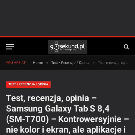
»
»
YOU ARE AT:
Home
Test / Recenzja / Opinia
Test, recenzja, opinia – Samsung Galaxy Tab S 8,4 (SM-T700) – Kontrowersyjnie – nie kolor i ekran, ale aplikacje i funkcje przekonują mnie do Taba S
TEST / RECENZJA / OPINIA
Test, recenzja, opinia –
Samsung Galaxy Tab S 8,4
(SM-T700) – Kontrowersyjnie –
nie kolor i ekran, ale aplikacje i