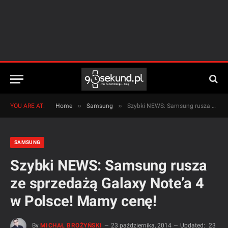
»
»
YOU ARE AT:
Home
Samsung
Szybki NEWS: Samsung rusza ze sprzedażą Galaxy Note’a 4 w Polsce! Mamy cenę!
SAMSUNG
Szybki NEWS: Samsung rusza
ze sprzedażą Galaxy Note’a 4
w Polsce! Mamy cenę!
By
MICHAŁ BROŻYŃSKI
23 października, 2014
Updated:
23